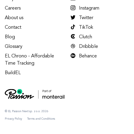
Careers
Instagram
About us
Twitter
Contact
TikTok
Blog
Clutch
Glossary
Dribbble
EL Chrono - Affordable
Behance
Time Tracking
BuildEL
© EL Passion Next sp. z o.o. 2026
Privacy Policy
Terms and Conditions