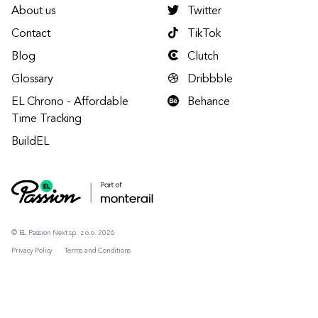
About us
Twitter
Contact
TikTok
Blog
Clutch
Glossary
Dribbble
EL Chrono - Affordable
Behance
Time Tracking
BuildEL
© EL Passion Next sp. z o.o. 2026
Privacy Policy
Terms and Conditions