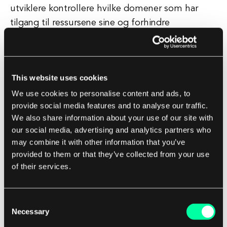
utviklere kontrollere hvilke domener som har
tilgang til ressursene sine og forhindre
uautorisert tilgang til sensitiv informasjon. I
tillegg lar CORS utviklere bygge mer interaktive
og dynamiske webapplikasjoner ved å muliggjøre
This website uses cookies
cross-origin forespørsel for ressurser som APIer,
We use cookies to personalise content and ads, to
skrifttyper og bilder.
provide social media features and to analyse our traffic.
We also share information about your use of our site with
Denne funksjonaliteten er avgjørende for å skape
our social media, advertising and analytics partners who
sømløse brukeropplevelser og integrere
may combine it with other information that you’ve
tredjepartstjenester i webapplikasjoner.
provided to them or that they’ve collected from your use
of their services.
Beste praksis for implementering av CORS
Consent
Når man implementerer CORS i
Necessary
Selection
webapplikasjoner, bør utviklere følge beste