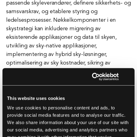
passende skyleverandører, definere sikkerhets- og
samsvarskrav, og etablere styring og
ledelsesprosesser. Nøkkelkomponenter i en
skystrategi kan inkludere migrering av
eksisterende applikasjoner og data til skyen,
utvikling av sky-native applikasjoner,
implementering av hybrid sky-løsninger,
optimalisering av sky kostnader, sikring av
databeskyttelse og personvern, og fremme
samarbeid og innovasjon innen organisasjonen.
En vellykket skystrategi bør være i tråd med
organisasjonens overordnede forretningsstrategi
This website uses cookies
og digitaliseringsinitiativer.
We use cookies to personalise content and ads, to
provide social media features and to analyse our traffic.
We also share information about your use of our site with
Den bør gjøre det mulig for organisasjonen å
our social media, advertising and analytics partners who
utnytte fordelene med sky computing, som