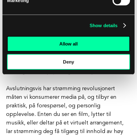
Marketing
spesialiserer oss på å utvikle banebrytende
strømmingsløsninger som hjelper bedrifter med
å levere innhold av høy kvalitet til sine publikum
Show details
sømløst. Enten du ønsker å lansere en
videostrømmingsplattform, implementere live
Allow all
strømming for arrangementene dine, eller
optimalisere din eksisterende
Deny
strømmingsinfrastruktur, har vi kompetansen og
erfaringen til å hjelpe deg med å lykkes.
Avslutningsvis har strømming revolusjonert
måten vi konsumerer media på, og tilbyr en
praktisk, på forespørsel, og personlig
opplevelse. Enten du ser en film, lytter til
musikk, eller deltar på et virtuelt arrangement,
lar strømming deg få tilgang til innhold av høy