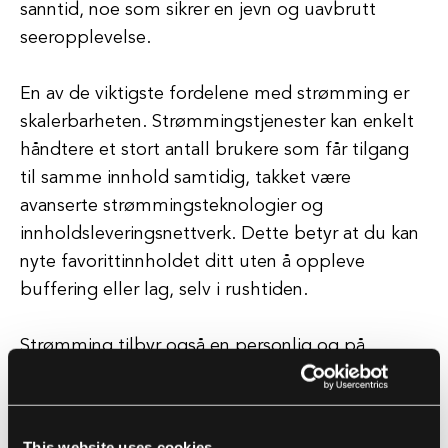
sanntid, noe som sikrer en jevn og uavbrutt
seeropplevelse.
En av de viktigste fordelene med strømming er
skalerbarheten. Strømmingstjenester kan enkelt
håndtere et stort antall brukere som får tilgang
til samme innhold samtidig, takket være
avanserte strømmingsteknologier og
innholdsleveringsnettverk. Dette betyr at du kan
nyte favorittinnholdet ditt uten å oppleve
buffering eller lag, selv i rushtiden.
Strømming tilbyr også en personlig og på
forespørsel-opplevelse, som lar deg velge hva
du vil se eller lytte til, når du vil. Med
strømmingstjenester kan du lage tilpassede
This website uses cookies