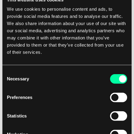
spillelister, oppdage nytt innhold basert på dine
We use cookies to personalise content and ads, to
preferanser, og til og med motta anbefalinger
provide social media features and to analyse our traffic.
skreddersydd til din smak.
We also share information about your use of our site with
our social media, advertising and analytics partners who
I tillegg til underholdning har strømming også
may combine it with other information that you’ve
transformert måten bedrifter kommuniserer og
provided to them or that they’ve collected from your use
of their services.
samarbeider på. Med fremveksten av
videokonferanser og live strømmingsplattformer
kan organisasjoner koble seg til ansatte, partnere
Consent
og kunder i sanntid, uansett hvor de befinner
Necessary
Selection
seg. Dette har blitt spesielt viktig i den senere
tid, ettersom fjernarbeid og virtuelle
Preferences
arrangementer har blitt den nye normalen.
Statistics
Som et programvarehus forstår vi viktigheten av
strømming i dagens digitale tidsalder. Vi