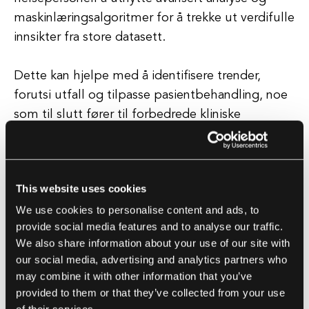
maskinlæringsalgoritmer for å trekke ut verdifulle
innsikter fra store datasett.
Dette kan hjelpe med å identifisere trender,
forutsi utfall og tilpasse pasientbehandling, noe
som til slutt fører til forbedrede kliniske
resultater og pasienttilfredshet. Videre tilbyr sky
computing i helsetjenester skalerbarhet og
fleksibilitet, som gjør det mulig for
This website uses cookies
organisasjoner å enkelt skalere infrastrukturen
We use cookies to personalise content and ads, to
opp eller ned basert på skiftende behov.
provide social media features and to analyse our traffic.
We also share information about your use of our site with
Dette er spesielt gunstig for mindre
our social media, advertising and analytics partners who
helseleverandører som kanskje ikke har
may combine it with other information that you’ve
ressursene til å investere i dyrt programvare- og
provided to them or that they’ve collected from your use
maskinvare på stedet. Alt i alt har sky computing