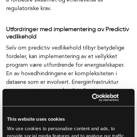
å forbedre sikkerhet og etterlevelse av
regulatoriske krav.
Utfordringer med implementering av Predictiv
vedlikehold
Selv om predictiv vedlikehold tilbyr betydelige
fordeler, kan implementering av et vellykket
program være utfordrende for energiselskaper.
En av hovedhindringene er kompleksiteten i
dataene som er involvert. Energiinfrastruktur
genererer store mengder data fra sensorer,
målere og andre overvåkingsenheter, noe som
gjør det vanskelig å trekke ut meningsfulle
innsikter. Selskaper må investere i avanserte
This website uses cookies
analysetverktøy og kompetanse for å forstå disse
We use cookies to personalise content and ads, to
dataene og utvikle nøyaktige prediktive modeller.
provide social media features and to analyse our traffic.