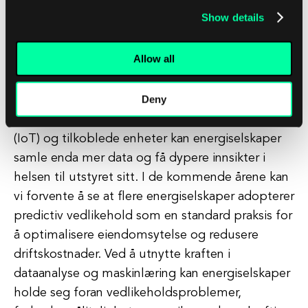
predictiv vedlikehold i energisektoren lovende ut.
Show details
Etter hvert som teknologien fortsetter å utvikle
seg, har energiselskaper tilgang til mer
Allow all
sofistikerte analysetverktøy og
maskinlæringsalgoritmer som kan forbedre
Deny
nøyaktigheten og påliteligheten til prediktive
modeller. Med fremveksten av Internet of Things
(IoT) og tilkoblede enheter kan energiselskaper
samle enda mer data og få dypere innsikter i
helsen til utstyret sitt. I de kommende årene kan
vi forvente å se at flere energiselskaper adopterer
predictiv vedlikehold som en standard praksis for
å optimalisere eiendomsytelse og redusere
driftskostnader. Ved å utnytte kraften i
dataanalyse og maskinlæring kan energiselskaper
holde seg foran vedlikeholdsproblemer,