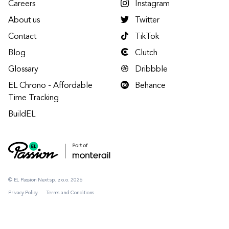
Careers
Instagram
About us
Twitter
Contact
TikTok
Blog
Clutch
Glossary
Dribbble
EL Chrono - Affordable
Behance
Time Tracking
BuildEL
© EL Passion Next sp. z o.o. 2026
Privacy Policy
Terms and Conditions