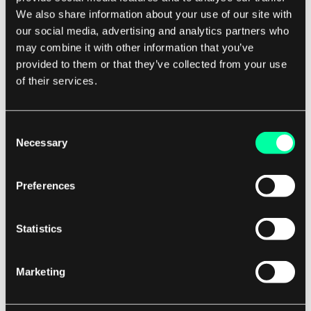
En annen utfordring er å integrere predictiv
We also share information about your use of our site with
our social media, advertising and analytics partners who
vedlikehold i eksisterende
may combine it with other information that you’ve
vedlikeholdsarbeidsflyter. Energibedrifter har
provided to them or that they’ve collected from your use
ofte etablerte prosedyrer for å utføre
of their services.
rutinemessige vedlikeholdsoppgaver, og
innføringen av en ny tilnærming kan forstyrre
driften. For å overvinne denne utfordringen, må
Consent
Necessary
Selection
selskaper involvere vedlikeholdsteamene i design
og implementering av predictiv
Preferences
vedlikeholdsprogrammer og gi opplæring for å
sikre aksept og implementering.
Statistics
Fremtiden for Predictiv vedlikehold i
energisektoren
Marketing
Til tross for utfordringene ser fremtiden for