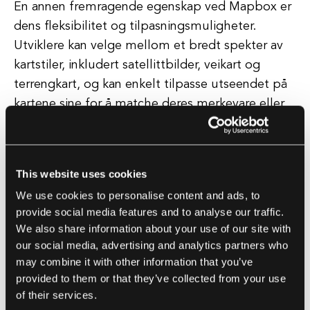
En annen fremragende egenskap ved Mapbox er
dens fleksibilitet og tilpasningsmuligheter.
Utviklere kan velge mellom et bredt spekter av
kartstiler, inkludert satellittbilder, veikart og
terrengkart, og kan enkelt tilpasse utseendet på
kartene sine for å matche deres merkevare eller
designestetikk.
I tillegg til sine kartfunksjoner, tilbyr Mapbox
This website uses cookies
også et utvalg av tilleggstjenester som kan
We use cookies to personalise content and ads, to
forbedre funksjonaliteten til kartene dine. Disse
provide social media features and to analyse our traffic.
inkluderer geokodingstjenester, ruting- og
We also share information about your use of our site with
navigasjonsverktøy, og romlige
our social media, advertising and analytics partners who
analysekapabiliteter.
may combine it with other information that you’ve
provided to them or that they’ve collected from your use
of their services.
Alt i alt er Mapbox en kraftfull og allsidig