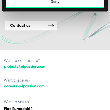
nye prosjekter.
Deny
Contact us
Want to collaborate?
projects@elpassion.com
Want to join us?
careers@elpassion.com
Want to visit us?
Plac Europejski 1