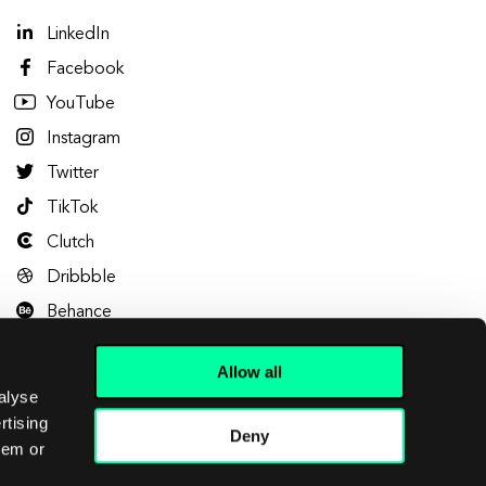
LinkedIn
Facebook
YouTube
Instagram
Twitter
TikTok
Clutch
Dribbble
Behance
Allow all
alyse
rtising
Deny
hem or