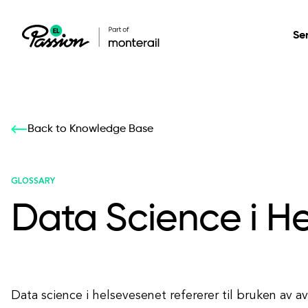
Se
Healthcare
Our services: build,
Our services: build,
DESIGN
Back to Knowledge Base
Secure, scalable so
transform, innovate
transform, innovate
Product Design
management, and t
your digital product
your digital product
GLOSSARY
Data Science i H
All services
Data science i helsevesenet refererer til bruken av a