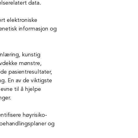
lserelatert data.
rt elektroniske
enetisk informasjon og
nlæring, kunstig
 avdekke mønstre,
e pasientresultater,
g. En av de viktigste
evne til å hjelpe
nger.
ntifisere høyrisiko-
 behandlingsplaner og