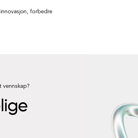
 innovasjon, forbedre
rt vennskap?
elige