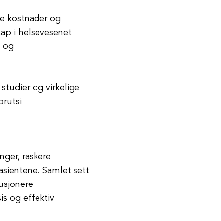
te kostnader og
kap i helsevesenet
g og
 studier og virkelige
orutsi
nger, raskere
pasientene. Samlet sett
lusjonere
is og effektiv