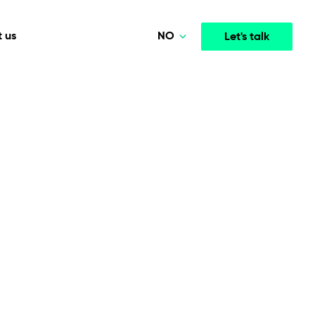
NO
 us
Let's talk
Polski
Deutsch
Media & Entertainment
INTELLIGENCE
COOPERATION MODELS
English
mployee
High-performance streaming and media platforms
opment
Agile Project Management
that drive engagement.
Norsk