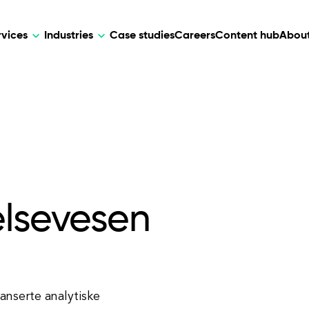
rvices
Industries
Case studies
Careers
Content hub
About
HR Tech
DEVELOPMENT
ARTIFICIAL 
lutions for patient care, data
AI-driven HR tech for automation, e
Web Development
AI Devel
elehealth.
experience, and business growth.
Mobile Development
Webflow Development
elsevesen
vanserte analytiske