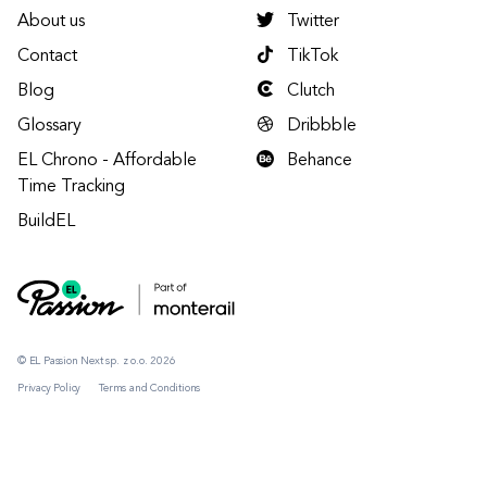
About us
Twitter
Contact
TikTok
Blog
Clutch
Glossary
Dribbble
EL Chrono - Affordable
Behance
Time Tracking
BuildEL
© EL Passion Next sp. z o.o. 2026
Privacy Policy
Terms and Conditions