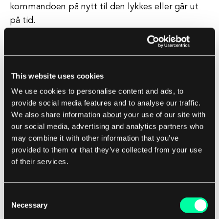
kommandoen på nytt til den lykkes eller går ut
på tid.
Cypress tilbyr også kraftige innebygde
bekreftelser som gjør det enkelt å validere
tilstanden til applikasjonen. Utviklere kan bruke
This website uses cookies
disse bekreftelsene til å sjekke for
We use cookies to personalise content and ads, to
tilstedeværelsen av elementer, verifisere
provide social media features and to analyse our traffic.
We also share information about your use of our site with
tekstinnhold og bekrefte oppførselen til
our social media, advertising and analytics partners who
applikasjonen. Cypress støtter også tilpassede
may combine it with other information that you’ve
bekreftelser, noe som lar utviklere lage sine egne
provided to them or that they’ve collected from your use
bekreftelser for å imøtekomme sine spesifikke
of their services.
testbehov.
Consent
I tillegg til disse funksjonene gir Cypress også en
Necessary
Selection
kraftig testkjører som lar utviklere kjøre tester