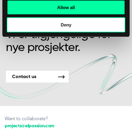
Allow all
Kanskje det er begynnelsen på et vakkert
vennskap?
Deny
Vi er tilgjengelige for
nye prosjekter.
Contact us
Want to collaborate?
projects@elpassion.com