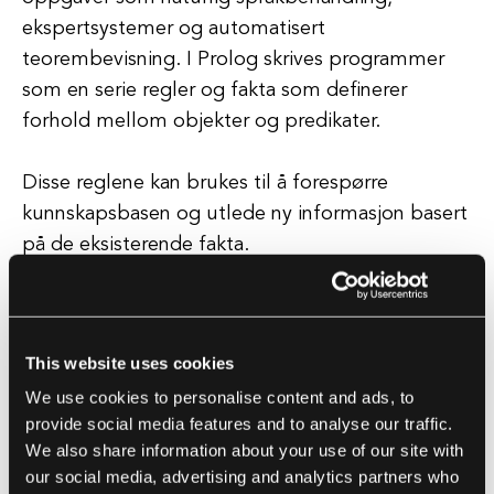
ekspertsystemer og automatisert
teorembevisning. I Prolog skrives programmer
som en serie regler og fakta som definerer
forhold mellom objekter og predikater.
Disse reglene kan brukes til å forespørre
kunnskapsbasen og utlede ny informasjon basert
på de eksisterende fakta.
Prolog-programmer kjøres av en prosess kjent
som tilbakeføring, som involverer utforskning av
This website uses cookies
ulike stier gjennom programmet til en løsning er
We use cookies to personalise content and ads, to
funnet. Prolog brukes ofte i applikasjoner hvor
provide social media features and to analyse our traffic.
kompleks logisk resonnement kreves, som i
We also share information about your use of our site with
medisinske diagnosesystemer, automatisert
our social media, advertising and analytics partners who
planlegging og intelligente veiledningssystemer.