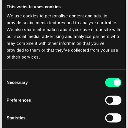
og sikrer at informasjonen som finnes i JWT-en er
This website uses cookies
pålitelig.
We use cookies to personalise content and ads, to
provide social media features and to analyse our traffic.
We also share information about your use of our site with
Vanlige Bruksområder for JWT
our social media, advertising and analytics partners who
JWT-er brukes vanligvis i webutvikling for
may combine it with other information that you’ve
provided to them or that they’ve collected from your use
oppgaver som brukerautentisering, autorisasjon
of their services.
og informasjonsutveksling mellom
mikrotjenester.
Consent
Necessary
De brukes ofte sammen med OAuth og OpenID
Selection
Connect for sikre autentiserings- og
autorisasjonsarbeidsflyter.
Preferences
Statistics
Konklusjon