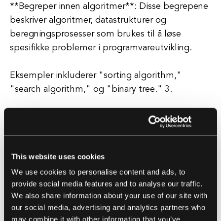
**Begreper innen algoritmer**: Disse begrepene
beskriver algoritmer, datastrukturer og
beregningsprosesser som brukes til å løse
spesifikke problemer i programvareutvikling.
Eksempler inkluderer "sorting algorithm,"
"search algorithm," og "binary tree." 3.
**Tekniske konsepter**: Disse begrepene
omfatter tekniske konsepter, prinsipper og
metoder som er essensielle i
This website uses cookies
programvareutvikling.
We use cookies to personalise content and ads, to
provide social media features and to analyse our traffic.
Eksempler inkluderer "agile development,"
We also share information about your use of our site with
"object-oriented programming," og "version
our social media, advertising and analytics partners who
control."
may combine it with other information that you’ve