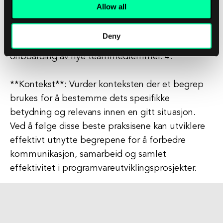
Allow all
**Dokumentasjon**: Oppretthold en ordliste
eller dokumentasjon av begrepene som brukes i
Deny
prosjektet ditt for å lette kunnskapsdeling og
onboarding av nye teammedlemmer. 4.
**Kontekst**: Vurder konteksten der et begrep
brukes for å bestemme dets spesifikke
betydning og relevans innen en gitt situasjon.
Ved å følge disse beste praksisene kan utviklere
effektivt utnytte begrepene for å forbedre
kommunikasjon, samarbeid og samlet
effektivitet i programvareutviklingsprosjekter.