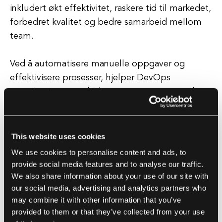
inkludert økt effektivitet, raskere tid til markedet,
forbedret kvalitet og bedre samarbeid mellom
team.
Ved å automatisere manuelle oppgaver og
effektivisere prosesser, hjelper DevOps
organisasjoner med å levere programvare raskere
og mer pålitelig.
Dette kan føre til økt kundetilfredshet og en
This website uses cookies
konkurransefordel i markedet.
We use cookies to personalise content and ads, to
provide social media features and to analyse our traffic.
We also share information about your use of our site with
DevOps-verktøy
our social media, advertising and analytics partners who
Det finnes en rekke verktøy tilgjengelig for å
may combine it with other information that you’ve
provided to them or that they’ve collected from your use
støtte DevOps-praksiser, inkludert