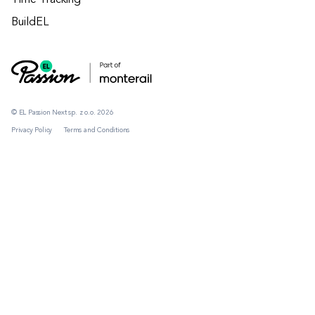
Time Tracking
BuildEL
© EL Passion Next sp. z o.o. 2026
Privacy Policy
Terms and Conditions