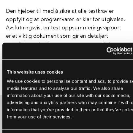
Den hjelper til med å sikre at alle testkrav er
oppfylt og at programvaren er klar for utgivelse.
Avslutningsvis, en test oppsummeringsrapport
er et viktig dokument som gir en detaljert
oversikt over testingsprosessen og resultatene
for et programvareprosjekt.
Den hjelper til med å sikre at programvaren
This website uses cookies
møter de nødvendige kvalitetsstandardene og er
We use cookies to personalise content and ads, to provide s
klar for distribusjon.
media features and to analyse our traffic. We also share
information about your use of our site with our social media,
advertising and analytics partners who may combine it with o
information that you’ve provided to them or that they’ve colle
from your use of their services.
Kanskje det er begynnelsen på et vakkert
vennskap?