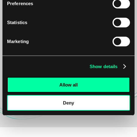
Preferences
Statistics
Kanskje det er begynnelsen på et vakkert
vennskap?
Marketing
Vi er tilgjengelige for
nye prosjekter.
Show details
Allow all
Contact us
Deny