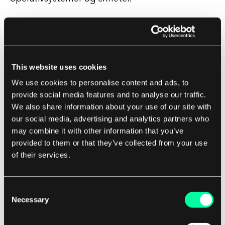
Disse testene er designet for å fange opp
eventuelle feil eller bugs som kan ha blitt
introdusert under utviklingsprosessen, noe som
This website uses cookies
sikrer at programvaren har høy kvalitet og er klar
We use cookies to personalise content and ads, to
for videre testing eller utgivelse. Ved å utføre en
provide social media features and to analyse our traffic.
byggverifiseringstest kan
We also share information about your use of our site with
programvareutviklingsteam øke effektiviteten i
our social media, advertising and analytics partners who
utviklingsprosessen, redusere risikoen for å
may combine it with other information that you’ve
slippe programvare som er feilaktig eller ustabil,
provided to them or that they’ve collected from your use
og til slutt levere et bedre produkt til kundene.
of their services.
Denne prosessen er essensiell for å sikre suksess
Consent
for et programvareprosjekt og opprettholde
Necessary
Selection
omdømmet til programvarehuset i bransjen.