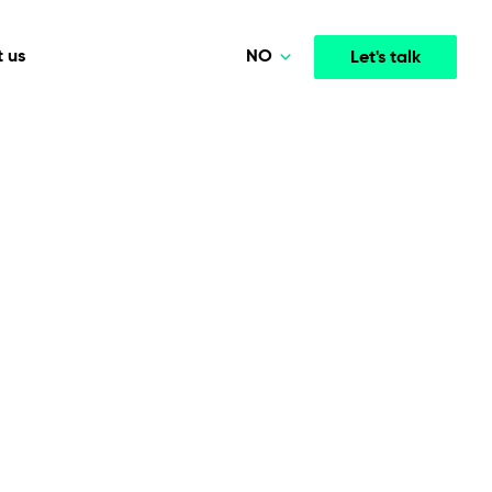
NO
 us
Let's talk
Polski
Deutsch
Media & Entertainment
INTELLIGENCE
COOPERATION MODELS
English
mployee
High-performance streaming and media platforms
opment
Agile Project Management
that drive engagement.
Norsk