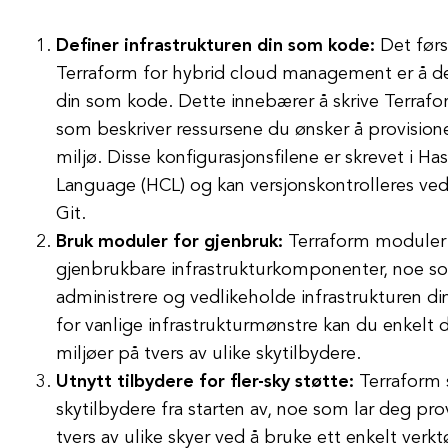
Definer infrastrukturen din som kode:
Det førs
Terraform for hybrid cloud management er å def
din som kode. Dette innebærer å skrive Terrafor
som beskriver ressursene du ønsker å provisioner
miljø. Disse konfigurasjonsfilene er skrevet i H
Language (HCL) og kan versjonskontrolleres ved
Git.
Bruk moduler for gjenbruk:
Terraform moduler l
gjenbrukbare infrastrukturkomponenter, noe so
administrere og vedlikeholde infrastrukturen di
for vanlige infrastrukturmønstre kan du enkelt d
miljøer på tvers av ulike skytilbydere.
Utnytt tilbydere for fler-sky støtte:
Terraform s
skytilbydere fra starten av, noe som lar deg pro
tvers av ulike skyer ved å bruke ett enkelt verkt