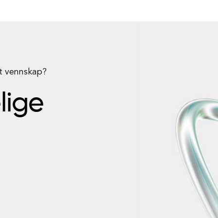
rt vennskap?
elige