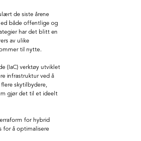
lært de siste årene
med både offentlige og
tegier har det blitt en
ers av ulike
ommer til nytte.
e (IaC) verktøy utviklet
e infrastruktur ved å
flere skytilbydere,
 gjør det til et ideelt
Terraform for hybrid
 for å optimalisere