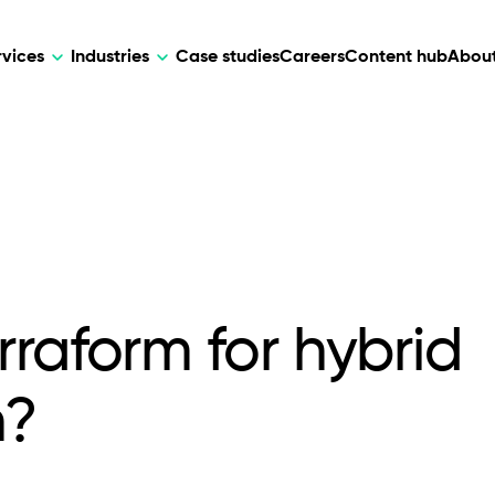
rvices
Industries
Case studies
Careers
Content hub
About
HR Tech
DEVELOPMENT
ARTIFICIAL 
lutions for patient care, data
AI-driven HR tech for automation, e
Web Development
AI Devel
elehealth.
experience, and business growth.
Mobile Development
Webflow Development
raform for hybrid
n?