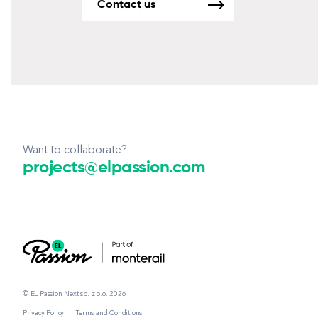
Contact us
Want to collaborate?
projects@elpassion.com
© EL Passion Next sp. z o.o. 2026
Privacy Policy
Terms and Conditions