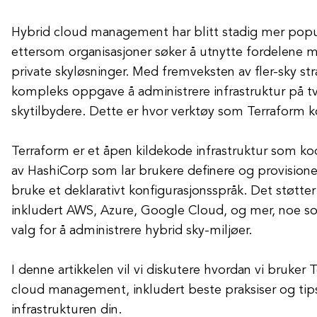
Hybrid cloud management har blitt stadig mer popu
ettersom organisasjoner søker å utnytte fordelene 
private skyløsninger. Med fremveksten av fler-sky stra
kompleks oppgave å administrere infrastruktur på tv
skytilbydere. Dette er hvor verktøy som Terraform k
Terraform er et åpen kildekode infrastruktur som kod
av HashiCorp som lar brukere definere og provisioner
bruke et deklarativt konfigurasjonsspråk. Det støtter 
inkludert AWS, Azure, Google Cloud, og mer, noe som
valg for å administrere hybrid sky-miljøer.
I denne artikkelen vil vi diskutere hvordan vi bruker 
cloud management, inkludert beste praksiser og tips
infrastrukturen din.