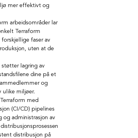
ljø mer effektivt og
orm arbeidsområder lar
 enkelt Terraform
forskjellige faser av
produksjon, uten at de
støtter lagring av
standsfilene dine på et
d teammedlemmer og
ulike miljøer.
 Terraform med
usjon (CI/CD) pipelines
g og administrasjon av
e distribusjonsprosessen
stent distribusjon på