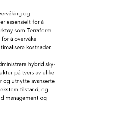
ervåking og
er essensielt for å
Verktøy som Terraform
 for å overvåke
timalisere kostnader.
dministrere hybrid sky-
uktur på tvers av ulike
r og utnytte avanserte
ekstern tilstand, og
loud management og