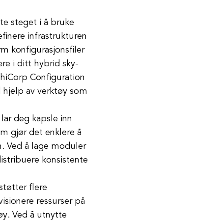
te steget i å bruke
inere infrastrukturen
m konfigurasjonsfiler
e i ditt hybrid sky-
ashiCorp Configuration
 hjelp av verktøy som
ar deg kapsle inn
m gjør det enklere å
n. Ved å lage moduler
istribuere konsistente
tøtter flere
visionere ressurser på
øy. Ved å utnytte