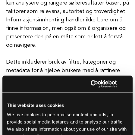
kan analysere og rangere søkeresultater basert på
faktorer som relevans, autoritet og troverdighet.
Informasjonsinnhenting handler ikke bare om å
finne informasjon, men også om å organisere og
presentere den på en måte som er lett å forstå
og navigere.
Dette inkluderer bruk av filtre, kategorier og
metadata for å hjelpe brukere med å raffinere
søkeresultatene sine og finne informasjonen de
leter etter. I dagens hurtige digitale verden er
evnen til å effektivt hente informasjon en kritisk
ferdighet for bedrifter som ønsker å være
This website uses cookies
konkurransedyktige og enkeltpersoner som
We use cookies to personalise content and ads, to
ønsker å holde seg informert.
provide social media features and to analyse our traffic.
We also share information about your use of our site with