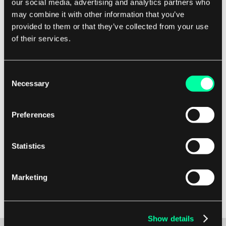
our social media, advertising and analytics partners who
Ved å utnytte den nyeste teknologien og
may combine it with other information that you’ve
teknikkene innen informasjonsinnhenting kan
provided to them or that they’ve collected from your use
organisasjoner strømlinjeforme driften, forbedre
of their services.
beslutningstakingen og forbedre den generelle
brukeropplevelsen. Alt i alt er
Consent
informasjonsinnhenting en kompleks og
Necessary
Selection
dynamisk prosess som spiller en viktig rolle i
måten vi får tilgang til og samhandler med
Preferences
informasjon i den digitale tidsalder.
Statistics
Ved å forstå prinsippene og beste praksisene for
informasjonsinnhenting kan bedrifter og
enkeltpersoner låse opp det fulle potensialet av
Marketing
den store mengden data som er tilgjengelig for
dem.
Show details