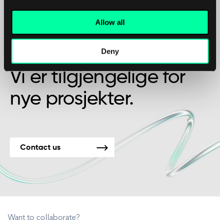
Allow all
Kanskje det er begynnelsen på et vakkert
Deny
vennskap?
Vi er tilgjengelige for
nye prosjekter.
Contact us
Want to collaborate?