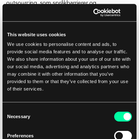
outsourcing, som språkbarrierer og
tidssoneforskjeller. Ved å kombinere agil
metodikk med nærshore outsourcing, tilbyr
nearshore agile development en unik tilnærming
This website uses cookies
til programvareutvikling som maksimerer
We use cookies to personalise content and ads, to
fordelene med begge metodologiene.
provide social media features and to analyse our traffic.
We also share information about your use of our site with
Denne tilnærmingen gjør det mulig for klienter å
our social media, advertising and analytics partners who
samarbeide med et team av dyktige utviklere
may combine it with other information that you’ve
som er dedikert til å levere høykvalitets
provided to them or that they’ve collected from your use
of their services.
programvareløsninger på en tidsriktig og effektiv
måte.
Consent
I tillegg hjelper det nære samarbeidet og
Necessary
Selection
kommunikasjonen mellom klienten og
utviklingsteamet å sikre at prosjektet holder seg
Preferences