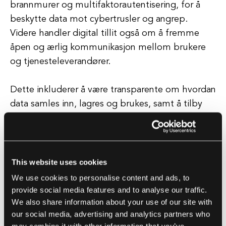
brannmurer og multifaktorautentisering, for å
beskytte data mot cybertrusler og angrep.
Videre handler digital tillit også om å fremme
åpen og ærlig kommunikasjon mellom brukere
og tjenesteleverandører.
Dette inkluderer å være transparente om hvordan
data samles inn, lagres og brukes, samt å tilby
klare og tilgjengelige personvernpolicyer og
vilkår for tjenesten.
Ved å være direkte og proaktive i å håndtere
This website uses cookies
bekymringer og problemer relatert til
We use cookies to personalise content and ads, to
dataprivacy og sikkerhet, kan organisasjoner
provide social media features and to analyse our traffic.
We also share information about your use of our site with
bygge tillit med sine brukere og demonstrere sitt
our social media, advertising and analytics partners who
engasjement for å beskytte informasjonen deres.