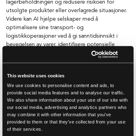
lagerbeholdningen og redusere risikoen for
utsolgte produkter eller overlagrede situasjoner.
Videre kan AI hjelpe selskaper med å
optimalisere sine transport- og
logistikkoperasjoner ved å gi sanntidsinnsikt i
bevegelsen av varer, identifisere potensielle
flaskehalser eller forsinkelser, og foreslå
alternative ruter eller transportformer for å
minimere kostnader og maksimere effektivitet.
This website uses cookies
Ved å bruke AI-drevne optimaliseringsalgoritmer
We use cookies to personalise content and ads, to
kan selskaper redusere transportkostnader,
provide social media features and to analyse our traffic.
forbedre leveringstider og øke den generelle
We also share information about your use of our site with
kundetilfredsheten. Et annet område der AI kan
our social media, advertising and analytics partners who
ha en betydelig innvirkning på optimalisering av
may combine it with other information that you’ve
forsyningskjeden er i lagerstyring. Ved å bruke
provided to them or that they’ve collected from your use
of their services.
roboter, droner og annen