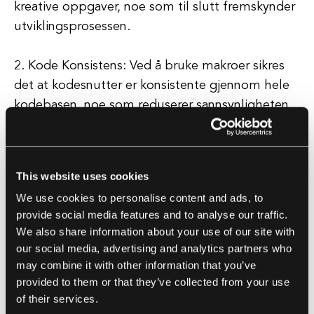
kreative oppgaver, noe som til slutt fremskynder
utviklingsprosessen.
2. Kode Konsistens: Ved å bruke makroer sikres
det at kodesnutter er konsistente gjennom hele
kodebasen, noe som reduserer sannsynligheten
for feil og forbedrer kodevedlikehold. Dette er
spesielt viktig for programvareutviklingsfirmaer
som jobber med storskala prosjekter med flere
This website uses cookies
utviklere.
We use cookies to personalise content and ads, to
provide social media features and to analyse our traffic.
3. Forbedret Lesbarhet: Makroer kan brukes til å
We also share information about your use of our site with
lage beskrivende navn for komplekse
our social media, advertising and analytics partners who
kodesekvenser, noe som gjør koden mer lesbar
may combine it with other information that you’ve
og lettere å forstå. Dette er avgjørende for
provided to them or that they’ve collected from your use
of their services.
programvareutviklingsfirmaer som må