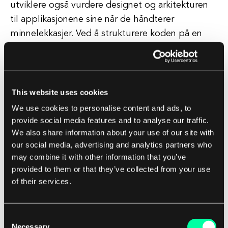
utviklere også vurdere designet og arkitekturen
til applikasjonene sine når de håndterer
minnelekkasjer. Ved å strukturere koden på en
måte som minimerer unødvendig
minneallokering og -frigjøring, kan utviklere
redusere sannsynligheten for at minnelekkasjer
oppstår.
This website uses cookies
We use cookies to personalise content and ads, to
For programvareutviklingsselskaper kan det å
provide social media features and to analyse our traffic.
We also share information about your use of our site with
tilby tjenester som inkluderer oppdagelse og
our social media, advertising and analytics partners who
forebygging av minnelekkasjer være en verdifull
may combine it with other information that you’ve
fordel for kundene. Ved å gjennomføre grundige
provided to them or that they’ve collected from your use
kodegjennomganger, implementere beste
of their services.
praksis innen minneadministrasjon, og gi løpende
støtte og vedlikehold, kan
Consent
programvareutviklingsselskaper hjelpe kunder
Necessary