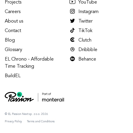
Projects
YouTube
Careers
Instagram
About us
Twitter
Contact
TikTok
Blog
Clutch
Glossary
Dribbble
EL Chrono - Affordable
Behance
Time Tracking
BuildEL
© EL Passion Next sp. z o.o. 2026
Privacy Policy
Terms and Conditions