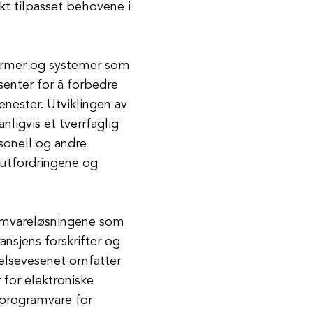
kt tilpasset behovene i
former og systemer som
senter for å forbedre
jenester. Utviklingen av
ligvis et tverrfaglig
sonell og andre
 utfordringene og
amvareløsningene som
ansjens forskrifter og
helsevesenet omfatter
 for elektroniske
 programvare for