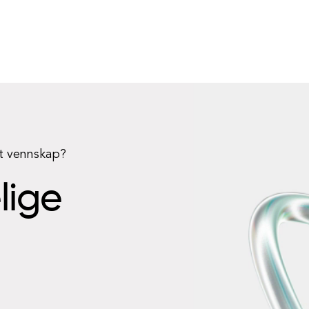
rt vennskap?
elige