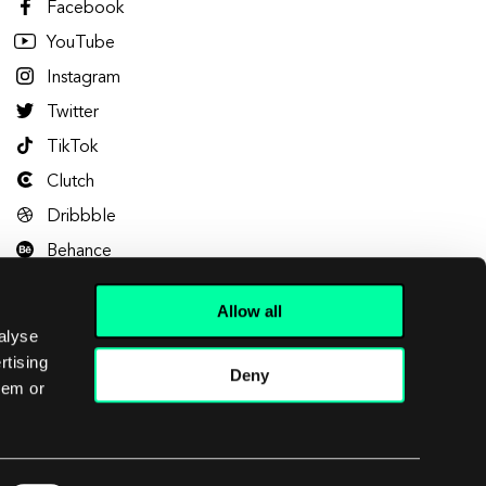
Facebook
YouTube
Instagram
Twitter
TikTok
Clutch
Dribbble
Behance
Allow all
alyse
rtising
Deny
hem or