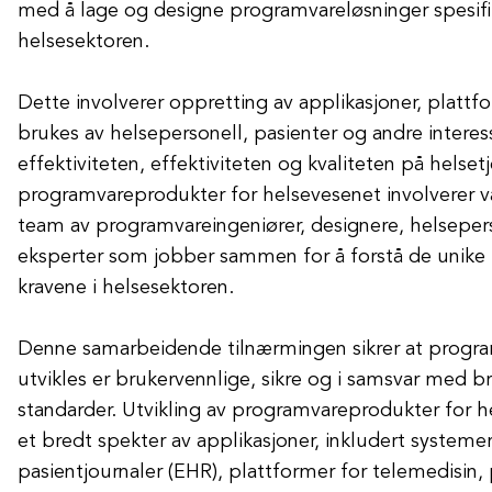
med å lage og designe programvareløsninger spesifi
helsesektoren.
Dette involverer oppretting av applikasjoner, platt
brukes av helsepersonell, pasienter og andre interes
effektiviteten, effektiviteten og kvaliteten på helset
programvareprodukter for helsevesenet involverer van
team av programvareingeniører, designere, helseper
eksperter som jobber sammen for å forstå de unike
kravene i helsesektoren.
Denne samarbeidende tilnærmingen sikrer at progr
utvikles er brukervennlige, sikre og i samsvar med br
standarder. Utvikling av programvareprodukter for 
et bredt spekter av applikasjoner, inkludert systemer
pasientjournaler (EHR), plattformer for telemedisin,