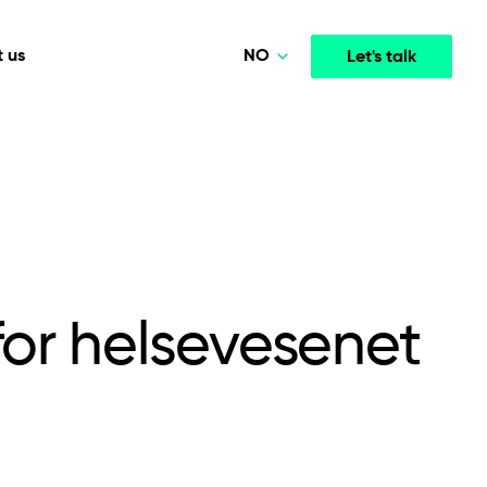
NO
 us
Let's talk
Polski
Deutsch
Media & Entertainment
INTELLIGENCE
COOPERATION MODELS
English
mployee
High-performance streaming and media platforms
opment
Agile Project Management
that drive engagement.
Norsk
for helsevesenet