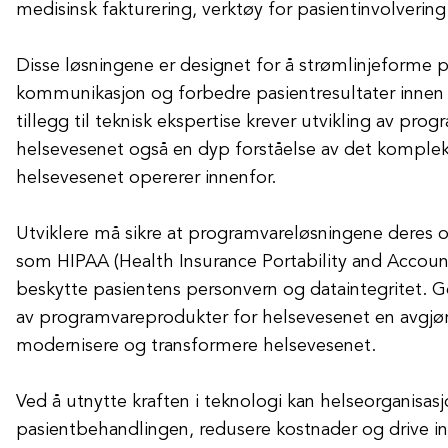
medisinsk fakturering, verktøy for pasientinvolverin
Disse løsningene er designet for å strømlinjeforme p
kommunikasjon og forbedre pasientresultater innen h
tillegg til teknisk ekspertise krever utvikling av pr
helsevesenet også en dyp forståelse av det komple
helsevesenet opererer innenfor.
Utviklere må sikre at programvareløsningene deres ov
som HIPAA (Health Insurance Portability and Accounta
beskytte pasientens personvern og dataintegritet. Gen
av programvareprodukter for helsevesenet en avgjøre
modernisere og transformere helsevesenet.
Ved å utnytte kraften i teknologi kan helseorganisas
pasientbehandlingen, redusere kostnader og drive in