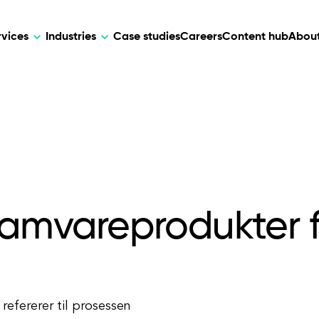
rvices
Industries
Case studies
Careers
Content hub
About
HR Tech
DEVELOPMENT
ARTIFICIAL 
lutions for patient care, data
AI-driven HR tech for automation, e
Web Development
AI Devel
elehealth.
experience, and business growth.
Mobile Development
Webflow Development
ramvareprodukter 
refererer til prosessen