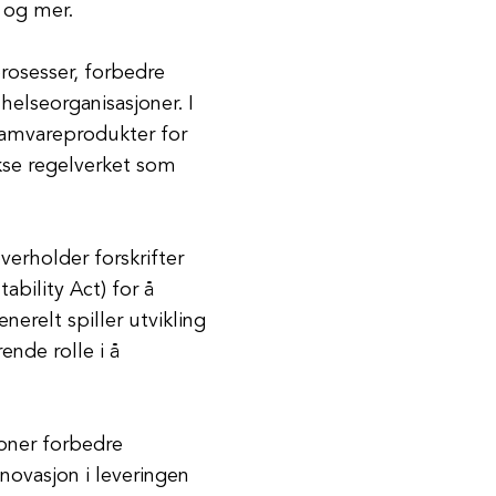
g og mer.
rosesser, forbedre
elseorganisasjoner. I
ogramvareprodukter for
kse regelverket som
erholder forskrifter
bility Act) for å
erelt spiller utvikling
nde rolle i å
joner forbedre
novasjon i leveringen