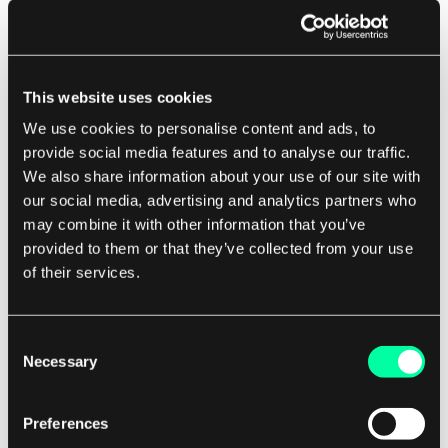
for å bygge RESTful API-er som enkelt kan
integreres med frontend-applikasjoner.
I tillegg til disse vanlige bruksområdene, kan
This website uses cookies
Node.js også brukes til en rekke andre
We use cookies to personalise content and ads, to
applikasjoner, som bygging av mikro-tjenester,
provide social media features and to analyse our traffic.
We also share information about your use of our site with
IoT-applikasjoner, og til og med
our social media, advertising and analytics partners who
skrivebordsapplikasjoner ved hjelp av verktøy
may combine it with other information that you’ve
som Electron.
provided to them or that they’ve collected from your use
of their services.
Til syvende og sist gjør allsidigheten og ytelsen
til Node.js det til et verdifullt verktøy for
Consent
utviklere som ønsker å bygge raske, skalerbare
Necessary
Selection
og effektive applikasjoner. Enten du bygger en
enkel webserver eller en kompleks
Preferences
sanntidsapplikasjon, har Node.js verktøyene og