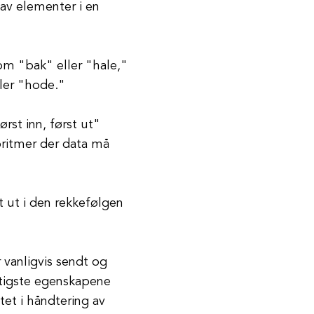
av elementer i en
som "bak" eller "hale,"
ller "hode."
ørst inn, først ut"
goritmer der data må
t ut i den rekkefølgen
 vanligvis sendt og
ktigste egenskapene
tet i håndtering av