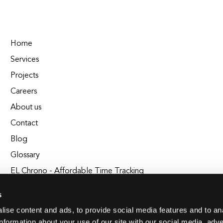
Home
Services
Projects
Careers
About us
Contact
Blog
Glossary
EL Chrono - Affordable Time Tracking
BuildEL
s
ise content and ads, to provide social media features and to an
information about your use of our site with our social media, adve