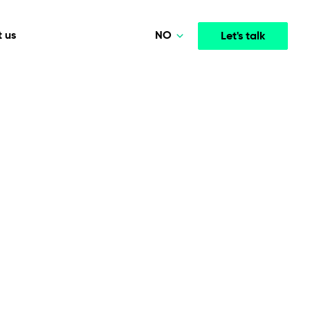
NO
 us
Let's talk
Polski
Deutsch
Media & Entertainment
INTELLIGENCE
COOPERATION MODELS
English
mployee
High-performance streaming and media platforms
opment
Agile Project Management
that drive engagement.
Norsk