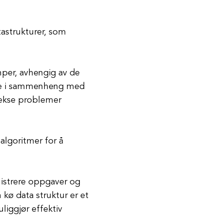
tastrukturer, som
per, avhengig av de
ofte i sammenheng med
lekse problemer
algoritmer for å
nistrere oppgaver og
 kø data struktur er et
iggjør effektiv