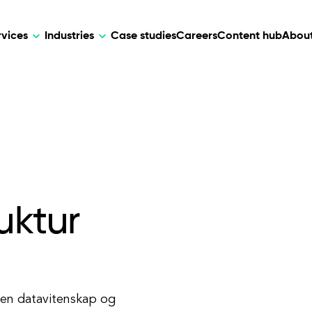
rvices
Industries
Case studies
Careers
Content hub
About
HR Tech
DEVELOPMENT
ARTIFICIAL 
lutions for patient care, data
AI-driven HR tech for automation, e
Web Development
AI Devel
elehealth.
experience, and business growth.
Mobile Development
Webflow Development
uktur
nen datavitenskap og