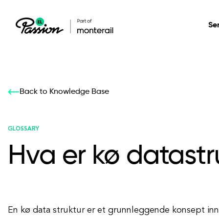
Se
Healthcare
Our services: build,
Our services: build,
DESIGN
Back to Knowledge Base
Secure, scalable so
transform, innovate
transform, innovate
Product Design
management, and t
your digital product
your digital product
GLOSSARY
Hva er kø datastr
All services
En kø data struktur er et grunnleggende konsept in