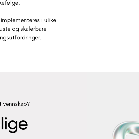
kefølge.
 implementeres i ulike
uste og skalerbare
ingsutfordringer.
rt vennskap?
elige