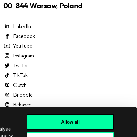
00-844 Warsaw, Poland
LinkedIn
Facebook
YouTube
Instagram
Twitter
TikTok
Clutch
Dribbble
Behance
Allow all
alyse
rtising