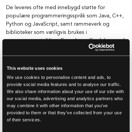
De leveres ofte med innebygd støtte for
populære programmeringsspråk som Java, C++,
Python og JavaScript, samt rammeverk og
biblioteker som vanligvis brukes i
programvareutvikling. En av hovedfordelene ved
å bruke et IDE er at det gir et enhetlig miljø for
alle aspekter av programvareutvikling.
This website uses cookies
Dette betyr at utviklere enkelt kan bytte mellom
We use cookies to personalise content and ads, to
ulike oppgaver, som å skrive kode, feilsøke og
provide social media features and to analyse our traffic.
teste, uten å måtte bytte mellom flere verktøy. I
We also share information about your use of our site with
tillegg har IDEs ofte funksjoner som
our social media, advertising and analytics partners who
may combine it with other information that you’ve
kodefullføring, syntaksutheving og
provided to them or that they’ve collected from your use
kodeomforming, som hjelper utviklere med å
of their services.
skrive renere og mer effektiv kode.