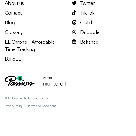
About us
Twitter
Contact
TikTok
Blog
Clutch
Glossary
Dribbble
EL Chrono - Affordable
Behance
Time Tracking
BuildEL
© EL Passion Next sp. z o.o. 2026
Privacy Policy
Terms and Conditions