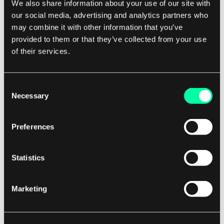
We also share information about your use of our site with
Ved å kombinere flere AND-gater med andre
our social media, advertising and analytics partners who
logikk-gater som OR-gater og NOT-gater, kan
may combine it with other information that you’ve
ingeniører lage kretser som utfører mer
provided to them or that they’ve collected from your use
komplekse logiske operasjoner.
of their services.
SEO-nøkkelord: AND Gate, Digital Logic Gate,
Consent
Necessary
Logic Circuits, Computer Science
Selection
Oppsummert er en AND-gate en grunnleggende
Preferences
byggekloss i digitale logikk-kretser som gir et
høyt utgangssignal bare når alle
inngangssignalene er høye.
Statistics
Ved å forstå hvordan AND-gater fungerer og
Marketing
hvordan de kan brukes i kombinasjon med andre
logikk-gater, kan ingeniører designe komplekse