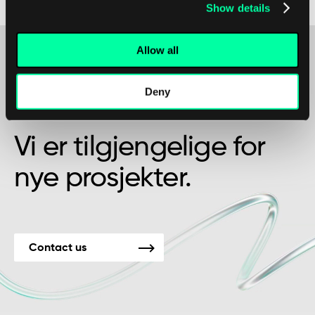
digitale systemer og algoritmer.
Show details
Allow all
Kanskje det er begynnelsen på et vakkert
Deny
vennskap?
Vi er tilgjengelige for
nye prosjekter.
Contact us