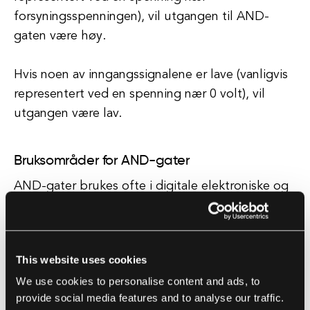
forsyningsspenningen), vil utgangen til AND-
gaten være høy.
Hvis noen av inngangssignalene er lave (vanligvis
representert ved en spenning nær 0 volt), vil
utgangen være lav.
Bruksområder for AND-gater
AND-gater brukes ofte i digitale elektroniske og
datavitenskapelige sammenhenger for en rekke
formål.
This website uses cookies
Et vanlig bruksområde for AND-gater er i
We use cookies to personalise content and ads, to
opprettelsen av mer komplekse logikk-kretser.
provide social media features and to analyse our traffic.