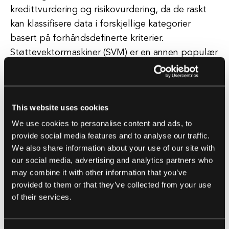
kredittvurdering og risikovurdering, da de raskt
kan klassifisere data i forskjellige kategorier
basert på forhåndsdefinerte kriterier.
Støttevektormaskiner (SVM) er en annen populær
maskinlæringsmodell i finans. SVM-er er spesielt
godt egnet for oppgaver som
svindeloppdagelse og anomalioppdagelse, da de
This website uses cookies
kan skille datapunkter i forskjellige klasser basert
We use cookies to personalise content and ads, to
på avstanden fra et hyperplan. Dette gjør SVM-er
provide social media features and to analyse our traffic.
til et verdifullt verktøy for å identifisere
We also share information about your use of our site with
uteliggere og potensielle risikoer i finansielle
our social media, advertising and analytics partners who
transaksjoner. Alt i alt har maskinlæringsmodeller
may combine it with other information that you’ve
potensialet til å revolusjonere måten
provided to them or that they’ve collected from your use
finansinstitusjoner opererer på. Ved å utnytte
of their services.
kraften fra algoritmer og dataanalyse kan disse
modellene hjelpe institusjoner med å ta mer