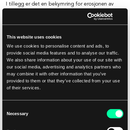
I tillegg er det en bekymring for erosjonen av
personvernsrettigheter i konteksten av prediktiv
politiføring. Bruken av AI-algoritmer for å
analysere data fra overvåkingskameraer, sosiale
medier, og andre kilder kan reise alvorlige
This website uses cookies
personvernbekymringer, ettersom individer kan
We use cookies to personalise content and ads, to
bli utsatt for økt overvåkning og granskning uten
provide social media features and to analyse our traffic.
We also share information about your use of our site with
deres viten eller samtykke. Dette kan ha en
our social media, advertising and analytics partners who
hemmende effekt på ytringsfrihet og
may combine it with other information that you’ve
assosiasjon, ettersom folk kan være motvillige til
provided to them or that they’ve collected from your use
å uttrykke seg eller delta i visse aktiviteter av
of their services.
frykt for å bli merket som potensielle trusler av
systemene for prediktiv politiføring.
Consent
Necessary
Selection
I lys av disse etiske bekymringene er det
essensielt for beslutningstakere, politietater, og