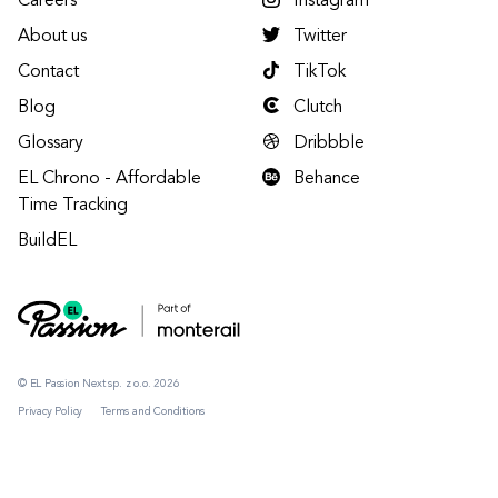
Careers
Instagram
About us
Twitter
Contact
TikTok
Blog
Clutch
Glossary
Dribbble
EL Chrono - Affordable
Behance
Time Tracking
BuildEL
© EL Passion Next sp. z o.o. 2026
Privacy Policy
Terms and Conditions