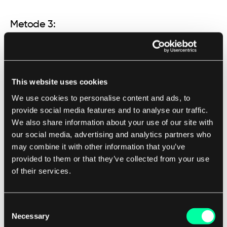
Metode 3:
Ved å bruke Kubernetes
Hvis du bruker Kubernetes for å orkestrere
This website uses cookies
containere, kan du stoppe en container ved å
We use cookies to personalise content and ads, to
slette den tilsvarende podden. Du kan liste opp
provide social media features and to analyse our traffic.
alle podder i et navnrom ved å bruke følgende
We also share information about your use of our site with
kommando:
our social media, advertising and analytics partners who
may combine it with other information that you’ve
provided to them or that they’ve collected from your use
kubectl 
get
of their services.
Når du har identifisert podden du vil stoppe, kan
du slette den ved å bruke følgende kommando:
Consent
Necessary
Selection