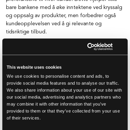
bare bankene med å øke inntektene ved kryssalg
og oppsalg av produkter, men forbedrer også
kundeopplevelsen ved å gi relevante og
tidsriktige tilbud.
I tillegg til kundeorienterte applikasjoner brukes
AI også til å strømlinjeforme interne prosesser og
forbedre driftseffektiviteten. For eksempel kan
This website uses cookies
AI-drevne algoritmer analysere historiske data for
We use cookies to personalise content and ads, to
å forutsi kontantstrømmønstre og optimalisere
provide social media features and to analyse our traffic.
likviditetsstyring. Dette hjelper banker med å
We also share information about your use of our site with
håndtere eiendelene og forpliktelsene sine
our social media, advertising and analytics partners who
may combine it with other information that you’ve
bedre, og reduserer risikoen for
provided to them or that they’ve collected from your use
likviditetsmangler eller overskudd.
of their services.
Videre brukes AI til å automatisere oppgaver på