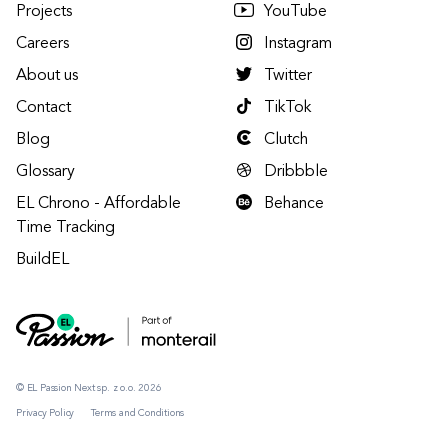
Projects
YouTube
Careers
Instagram
About us
Twitter
Contact
TikTok
Blog
Clutch
Glossary
Dribbble
EL Chrono - Affordable
Behance
Time Tracking
BuildEL
© EL Passion Next sp. z o.o. 2026
Privacy Policy
Terms and Conditions