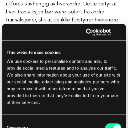
utføres uavhengig av hverandre. Dette betyr at
hver transaksjon bør være isolert fra andre
transaksjoner, slik at de ikke forstyrrer hverandre.
Dette er viktig for å opprettholde dataintegritet
og forhindre problemer som skitne lesninger,
ikke-gjentakelige lesninger, og fantomlesninger.
Isolasjon sikrer at transaksjoner utføres på en
This website uses cookies
forutsigbar og pålitelig måte.
We use cookies to personalise content and ads, to
provide social media features and to analyse our traffic.
We also share information about your use of our site with
Durability er det fjerde prinsippet i ACID, og det
our social media, advertising and analytics partners who
refererer til ideen om at når en transaksjon er blitt
may combine it with other information that you’ve
bekreftet, skal endringene være permanente og
provided to them or that they’ve collected from your use
vedvarende. Dette betyr at selv i tilfelle av
of their services.
systemfeil eller krasj, bør ikke endringene gjort av
en transaksjon gå tapt. Varighet oppnås vanligvis
Consent
gjennom teknikker som skrive-foran logging og
Necessary