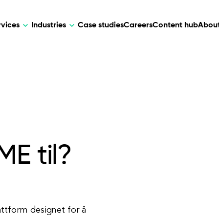
rvices
Industries
Case studies
Careers
Content hub
About
HR Tech
DEVELOPMENT
ARTIFICIAL 
lutions for patient care, data
AI-driven HR tech for automation, e
Web Development
AI Devel
elehealth.
experience, and business growth.
Mobile Development
Webflow Development
E til?
attform designet for å