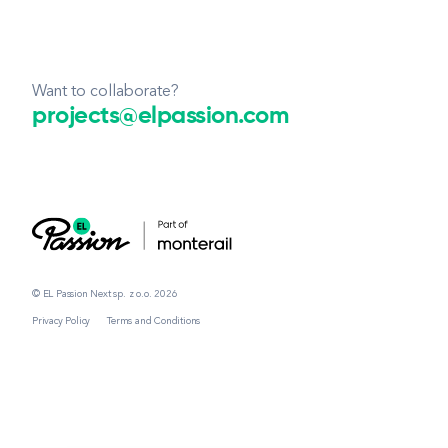
Want to collaborate?
projects@elpassion.com
© EL Passion Next sp. z o.o. 2026
Privacy Policy
Terms and Conditions