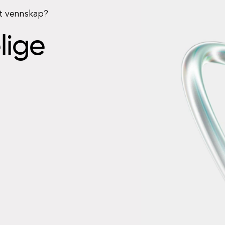
rt vennskap?
elige