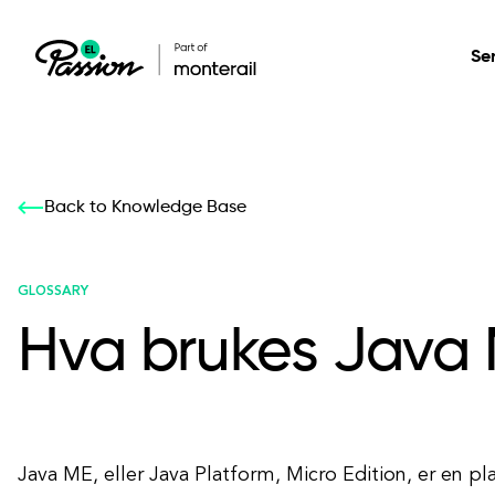
Se
Healthcare
Our services: build,
Our services: build,
DESIGN
Back to Knowledge Base
Secure, scalable so
transform, innovate
transform, innovate
Product Design
management, and t
your digital product
your digital product
GLOSSARY
Hva brukes Java M
All services
Java ME, eller Java Platform, Micro Edition, er en pl