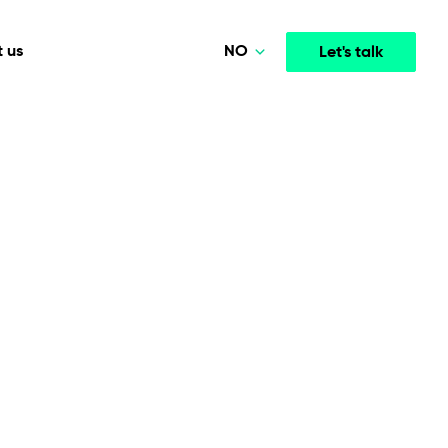
NO
 us
Let's talk
Polski
Deutsch
Media & Entertainment
INTELLIGENCE
COOPERATION MODELS
English
mployee
High-performance streaming and media platforms
opment
Agile Project Management
that drive engagement.
Norsk