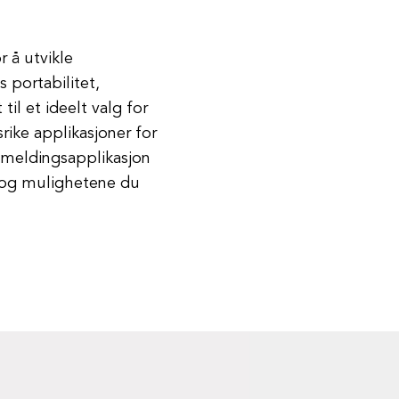
r å utvikle
 portabilitet,
til et ideelt valg for
rike applikasjoner for
n meldingsapplikasjon
e og mulighetene du