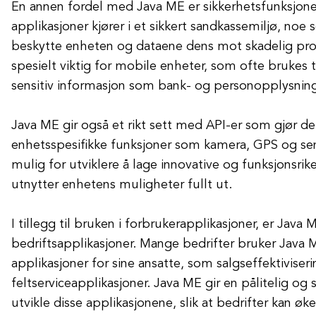
En annen fordel med Java ME er sikkerhetsfunksjon
applikasjoner kjører i et sikkert sandkassemiljø, noe s
beskytte enheten og dataene dens mot skadelig pro
spesielt viktig for mobile enheter, som ofte brukes til
sensitiv informasjon som bank- og personopplysning
Java ME gir også et rikt sett med API-er som gjør det 
enhetsspesifikke funksjoner som kamera, GPS og sen
mulig for utviklere å lage innovative og funksjonsri
utnytter enhetens muligheter fullt ut.
I tillegg til bruken i forbrukerapplikasjoner, er Java
bedriftsapplikasjoner. Mange bedrifter bruker Java M
applikasjoner for sine ansatte, som salgseffektiviseri
feltserviceapplikasjoner. Java ME gir en pålitelig og 
utvikle disse applikasjonene, slik at bedrifter kan øk