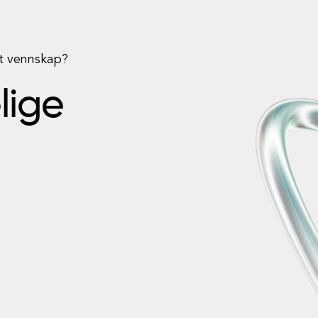
rt vennskap?
elige