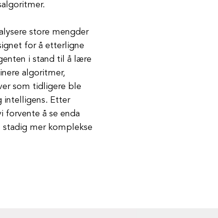
salgoritmer.
nalysere store mengder
gnet for å etterligne
nten i stand til å lære
inere algoritmer,
er som tidligere ble
intelligens. Etter
vi forvente å se enda
øre stadig mer komplekse