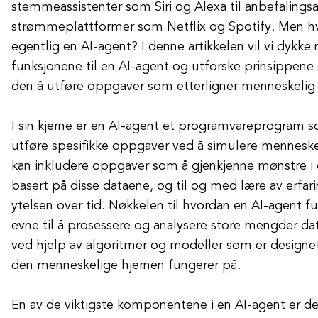
stemmeassistenter som Siri og Alexa til anbefalings
strømmeplattformer som Netflix og Spotify. Men h
egentlig en AI-agent? I denne artikkelen vil vi dykke 
funksjonene til en AI-agent og utforske prinsippene
den å utføre oppgaver som etterligner menneskelig i
I sin kjerne er en AI-agent et programvareprogram s
utføre spesifikke oppgaver ved å simulere menneskel
kan inkludere oppgaver som å gjenkjenne mønstre i d
basert på disse dataene, og til og med lære av erfar
ytelsen over tid. Nøkkelen til hvordan en AI-agent fu
evne til å prosessere og analysere store mengder data
ved hjelp av algoritmer og modeller som er designet
den menneskelige hjernen fungerer på.
En av de viktigste komponentene i en AI-agent er den