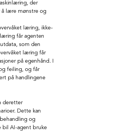
askinlæring, der
r å lære mønstre og
vervåket læring, ikke-
 læring får agenten
 utdata, som den
overvåket læring får
sjoner på egenhånd. I
g feiling, og får
sert på handlingene
n deretter
arioer. Dette kan
kbehandling og
 bil AI-agent bruke