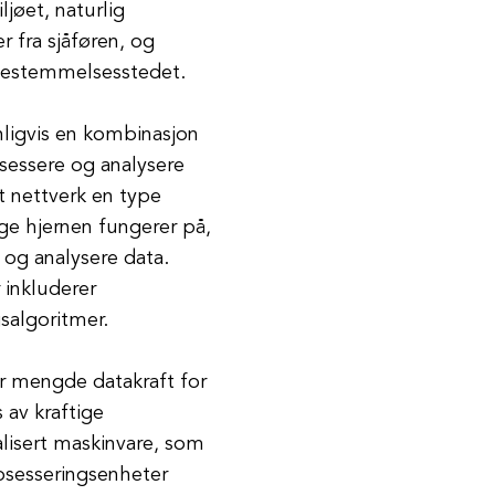
ljøet, naturlig
 fra sjåføren, og
l bestemmelsesstedet.
nligvis en kombinasjon
sessere og analysere
t nettverk en type
ge hjernen fungerer på,
og analysere data.
 inkluderer
salgoritmer.
tor mengde datakraft for
 av kraftige
alisert maskinvare, som
rosesseringsenheter