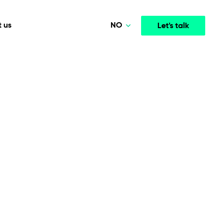
NO
 us
Let's talk
Polski
Deutsch
Media & Entertainment
INTELLIGENCE
COOPERATION MODELS
English
mployee
High-performance streaming and media platforms
opment
Agile Project Management
that drive engagement.
Norsk