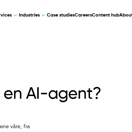
rvices
Industries
Case studies
Careers
Content hub
About
HR Tech
DEVELOPMENT
ARTIFICIAL 
lutions for patient care, data
AI-driven HR tech for automation, e
Web Development
AI Devel
elehealth.
experience, and business growth.
Mobile Development
Webflow Development
 en AI-agent?
vene våre, fra