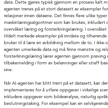
data. Dette gjøres typisk gjennom en prosess kalt m
agenten trenes på et stort datasett av eksempler fo
relasjoner innen dataene. Det finnes flere ulike typer
maskinlæringsalgoritmer som kan brukes, inkludert o
overvåket læring og forsterkningslæring. I overvåket
tildelt merkede eksempler på inndata og tilhørende
bruker til å lære en avbildning mellom de to. I ikke-
agenten umerkede data og må finne mønstre og rela
forsterkningslæring lærer agenten gjennom prøving o
tilbakemelding i form av belønninger eller straff ba
sine.
Når AI-agenten har blitt trent på et datasett, kan de
implementeres for å utføre oppgaver i virkelige scen
inkludere oppgaver som bildeanalyse, naturlig språ
beslutningstaking. For eksempel kan en selvkjørende