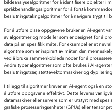
bildeanalysealgoritmer for å identifisere objekter i mi
språkbehandlingsalgoritmer for å forstå kommandoer
beslutningstakingalgoritmer for å navigere trygt ti
For å utføre disse oppgavene bruker en AI-agent va
av algoritmer og modeller som er designet for å pro
data på en spesifikk måte. For eksempel er et nevral
algoritme som er inspirert av måten den menneskeli
ved å bruke sammenkoblede noder for å prosessere 
Andre typer algoritmer som ofte brukes i AI-agenter
beslutningstrær, støttevektormaskiner og dyp læring
I tillegg til algoritmer krever en AI-agent også en s
å utføre oppgavene effektivt. Dette leveres vanligvis
datamaskiner eller servere som er utstyrt med spesi
grafiske prosesseringsenheter (GPUs) eller tensor p