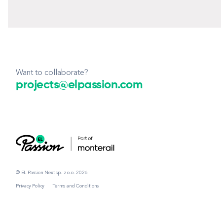
Want to collaborate?
projects@elpassion.com
© EL Passion Next sp. z o.o. 2026
Privacy Policy
Terms and Conditions