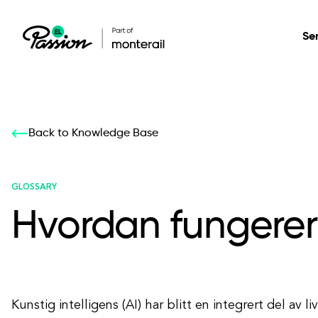
Se
Healthcare
Our services: build,
Our services: build,
DESIGN
Back to Knowledge Base
Secure, scalable so
transform, innovate
transform, innovate
Product Design
management, and t
your digital product
your digital product
GLOSSARY
Hvordan fungerer
All services
Kunstig intelligens (AI) har blitt en integrert del av li