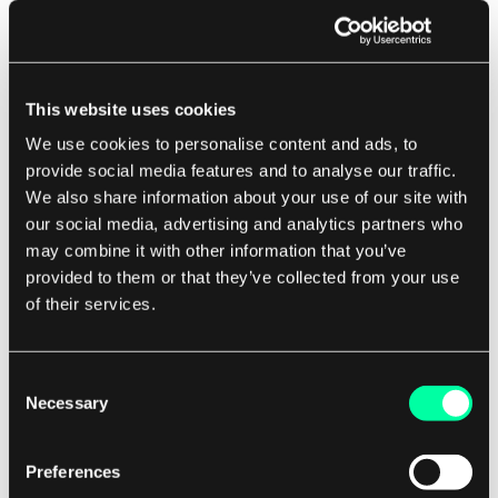
kryptografi, hvor utviklere må kryptere og
dekryptere sensitiv informasjon. Algoritmer som
Advanced Encryption Standard (AES) eller Rivest-
This website uses cookies
Shamir-Adleman (RSA) algoritmen brukes ofte
We use cookies to personalise content and ads, to
for å sikre datatransmisjoner og beskytte sensitiv
provide social media features and to analyse our traffic.
informasjon.
We also share information about your use of our site with
our social media, advertising and analytics partners who
For potensielle kunder av et
may combine it with other information that you’ve
provided to them or that they’ve collected from your use
programvareutviklingsselskap kan det å forstå
of their services.
viktigheten av streng-algoritmer hjelpe dem å ta
informerte beslutninger når det kommer til å
utvikle programvareapplikasjonene sine. Ved å
Consent
utnytte effektive streng-algoritmer kan kundene
Necessary
Selection
forbedre ytelsen, sikkerheten, og
funksjonaliteten til programvaren sin, noe som
Preferences
fører til en bedre brukeropplevelse og økt