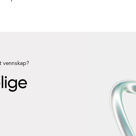
rt vennskap?
elige