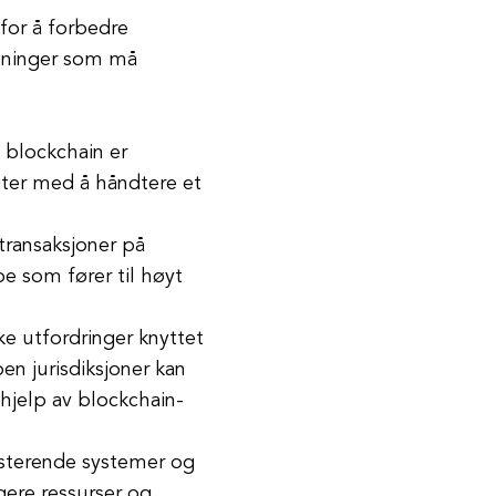
for å forbedre
nsninger som må
d blockchain er
iter med å håndtere et
transaksjoner på
e som fører til høyt
ke utfordringer knyttet
en jurisdiksjoner kan
 hjelp av blockchain-
isterende systemer og
gere ressurser og