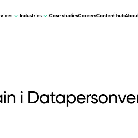
rvices
Industries
Case studies
Careers
Content hub
About
HR Tech
DEVELOPMENT
ARTIFICIAL 
lutions for patient care, data
AI-driven HR tech for automation, e
Web Development
AI Devel
elehealth.
experience, and business growth.
Mobile Development
Webflow Development
hain i Datapersonve