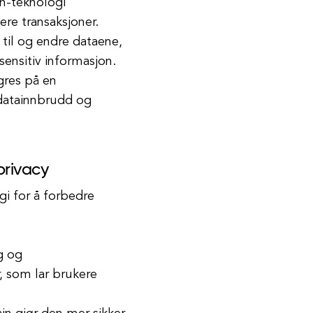
in-teknologi
ere transaksjoner.
 til og endre dataene,
sensitiv informasjon.
agres på en
 datainnbrudd og
privacy
gi for å forbedre
g og
, som lar brukere