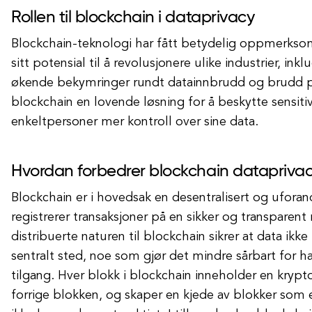
Rollen til blockchain i dataprivacy
Blockchain-teknologi har fått betydelig oppmerksom
sitt potensial til å revolusjonere ulike industrier, in
økende bekymringer rundt datainnbrudd og brudd på
blockchain en lovende løsning for å beskytte sensiti
enkeltpersoner mer kontroll over sine data.
Hvordan forbedrer blockchain datapriva
Blockchain er i hovedsak en desentralisert og ufor
registrerer transaksjoner på en sikker og transparen
distribuerte naturen til blockchain sikrer at data ikke
sentralt sted, noe som gjør det mindre sårbart for ha
tilgang. Hver blokk i blockchain inneholder en krypt
forrige blokken, og skaper en kjede av blokker som