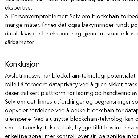
ekspertise.
5. Personvernproblemer: Selv om blockchain forbed
mange måter, finnes det også bekymringer rundt pot
datalekkasje eller eksponering gjennom smarte kontr
sårbarheter.
Konklusjon
Avslutningsvis har blockchain-teknologi potensialet t
rolle i å forbedre dataprivacy ved å gi en sikker, tra
desentralisert plattform for lagring og håndtering av
Selv om det finnes utfordringer og begrensninger s
oppveier fordelene ved å bruke blockchain for datap
ulempene. Ved å utnytte blockchain-teknologi kan o
sine databeskyttelsestiltak, bygge tillit hos interess
enkeltpersoner mer kontroll over sin personlige info