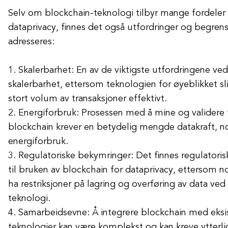
Selv om blockchain-teknologi tilbyr mange fordeler 
dataprivacy, finnes det også utfordringer og begre
adresseres:
1. Skalerbarhet: En av de viktigste utfordringene ve
skalerbarhet, ettersom teknologien for øyeblikket sl
stort volum av transaksjoner effektivt.
2. Energiforbruk: Prosessen med å mine og validere 
blockchain krever en betydelig mengde datakraft, no
energiforbruk.
3. Regulatoriske bekymringer: Det finnes regulatoris
til bruken av blockchain for dataprivacy, ettersom no
ha restriksjoner på lagring og overføring av data ved
teknologi.
4. Samarbeidsevne: Å integrere blockchain med eks
teknologier kan være komplekst og kan kreve ytterli