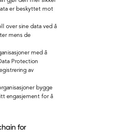
ain gjør den mer sikker
ata er beskyttet mot
ll over sine data ved å
rter mens de
ganisasjoner med å
Data Protection
egistrering av
 organisasjoner bygge
sitt engasjement for å
hain for