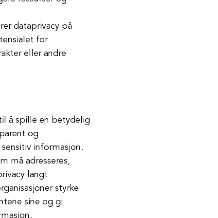
rer dataprivacy på
ensialet for
akter eller andre
il å spille en betydelig
nsparent og
 sensitiv informasjon.
om må adresseres,
rivacy langt
rganisasjoner styrke
entene sine og gi
rmasjon.