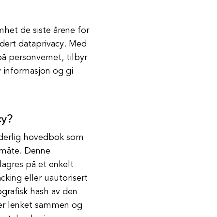
het de siste årene for
kludert dataprivacy. Med
 personvernet, tilbyr
v informasjon og gi
cy?
anderlig hovedbok som
t måte. Denne
 lagres på et enkelt
cking eller uautorisert
ografisk hash av den
 er lenket sammen og