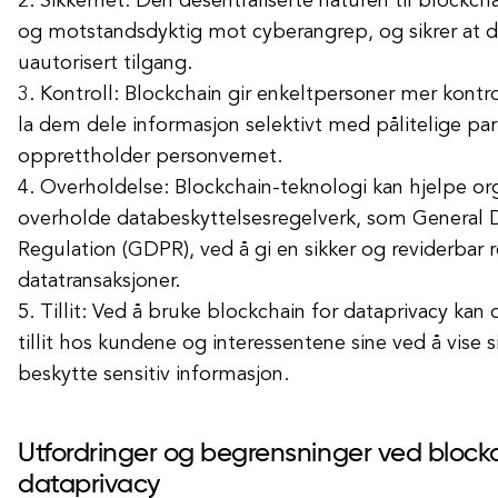
2. Sikkerhet: Den desentraliserte naturen til blockch
og motstandsdyktig mot cyberangrep, og sikrer at d
uautorisert tilgang.
3. Kontroll: Blockchain gir enkeltpersoner mer kontro
la dem dele informasjon selektivt med pålitelige pa
opprettholder personvernet.
4. Overholdelse: Blockchain-teknologi kan hjelpe or
overholde databeskyttelsesregelverk, som General 
Regulation (GDPR), ved å gi en sikker og reviderbar r
datatransaksjoner.
5. Tillit: Ved å bruke blockchain for dataprivacy kan
tillit hos kundene og interessentene sine ved å vise 
beskytte sensitiv informasjon.
Utfordringer og begrensninger ved blockc
dataprivacy