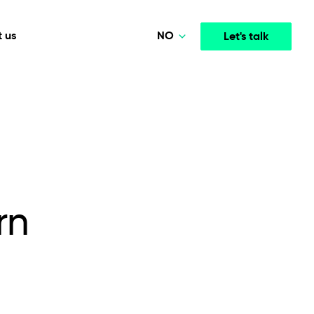
NO
 us
Let's talk
Polski
Deutsch
Media & Entertainment
INTELLIGENCE
COOPERATION MODELS
English
mployee
High-performance streaming and media platforms
opment
Agile Project Management
that drive engagement.
Norsk
rn