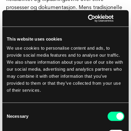
prosesser og dokumentasjon. Mens tradisjonelle
prosjektledelsesmetoder ofte er avhengige av
detaljerte planer og omfattende dokumentasjon,
oppmuntrer agile rammeverk teamene til å
This website uses cookies
omfavne endringer og respondere raskt. Denne
We use cookies to personalise content and ads, to
fleksibiliteten tillater team å snu seg og justere
provide social media features and to analyse our traffic.
planene sine etter behov, basert på ny
We also share information about your use of our site with
informasjon eller tilbakemelding fra interessenter.
our social media, advertising and analytics partners who
may combine it with other information that you’ve
Kontinuerlig forbedring er også et nøkkelområde
provided to them or that they’ve collected from your use
for agile rammeverk. Team oppfordres til
of their services.
regelmessig å reflektere over prosessene og
praksisene sine, og identifisere områder for
Consent
forbedring. Ved konstant å søke etter måter å
Necessary
Selection
optimalisere arbeidet sitt på, kan team bli mer
effektive og produktive over tid, og levere