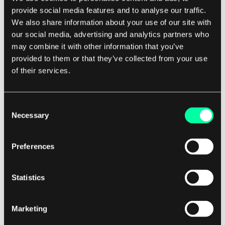
provide social media features and to analyse our traffic.
We also share information about your use of our site with
I tillegg, i geografiske informasjonssystemer, er
our social media, advertising and analytics partners who
beregningsgeometri essensiell for oppgaver som
may combine it with other information that you’ve
romlig indeksering, nærhetsanalyse, og
provided to them or that they’ve collected from your use
kartmatching. Ved å utnytte geometriske
of their services.
algoritmer kan utviklere bygge sofistikerte
kartapplikasjoner som gir nøyaktig og effektiv
Consent
romlig dataanalyse for et bredt spekter av
Necessary
Selection
industrier, fra byplanlegging til
katastrofereaksjon.
Preferences
Alt i alt er beregningsgeometri et kraftig verktøy
Statistics
for programvareutviklere som ønsker å skape
innovative og effektive løsninger som involverer
Marketing
geometrisk behandling. Ved å forstå prinsippene
og teknikkene innen beregningsgeometri, kan