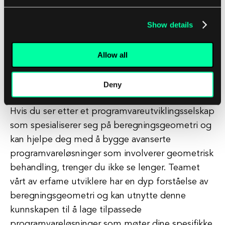
utviklere åpne opp for nye muligheter innen felt
Show details
som datagrafikk, robotikk, geografiske
informasjonssystemer og datastøttet design, noe
Allow all
som gjør dem i stand til å levere banebrytende
programvareløsninger som møter behovene til
kundene sine.
Deny
Hvis du ser etter et programvareutviklingsselskap
som spesialiserer seg på beregningsgeometri og
kan hjelpe deg med å bygge avanserte
programvareløsninger som involverer geometrisk
behandling, trenger du ikke se lenger. Teamet
vårt av erfarne utviklere har en dyp forståelse av
beregningsgeometri og kan utnytte denne
kunnskapen til å lage tilpassede
programvareløsninger som møter dine spesifikke