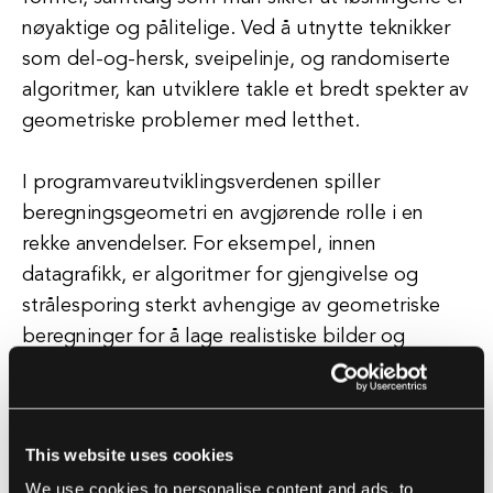
nøyaktige og pålitelige. Ved å utnytte teknikker
som del-og-hersk, sveipelinje, og randomiserte
algoritmer, kan utviklere takle et bredt spekter av
geometriske problemer med letthet.
I programvareutviklingsverdenen spiller
beregningsgeometri en avgjørende rolle i en
rekke anvendelser. For eksempel, innen
datagrafikk, er algoritmer for gjengivelse og
strålesporing sterkt avhengige av geometriske
beregninger for å lage realistiske bilder og
animasjoner. I robotikk brukes geometriske
algoritmer for bevegelsesplanlegging,
objektsgjenkjenning og sensorfusjon, noe som
This website uses cookies
gjør det mulig for roboter å navigere og
We use cookies to personalise content and ads, to
samhandle med miljøet sitt effektivt.