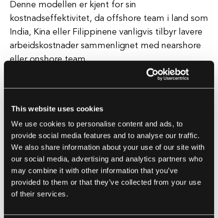
Denne modellen er kjent for sin
kostnadseffektivitet, da offshore team i land som
India, Kina eller Filippinene vanligvis tilbyr lavere
arbeidskostnader sammenlignet med nearshore
eller onshore team.
Imidlertid kan offshore outsourcing presentere
utfordringer som språklige barrierer, kulturelle
This website uses cookies
forskjeller og tidsforskjeller. Valget mellom
We use cookies to personalise content and ads, to
nearshore og offshore outsourcing avhenger av
provide social media features and to analyse our traffic.
ulike faktorer, inkludert prosjektkrav,
We also share information about your use of our site with
budsjettbegrensninger og
our social media, advertising and analytics partners who
kommunikasjonspreferanser.
may combine it with other information that you’ve
provided to them or that they’ve collected from your use
of their services.
Mens nearshore outsourcing tilbyr nærhet og
kulturell tilpassing, gir offshore outsourcing