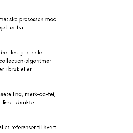
tomatiske prosessen med
jekter fra
edre den generelle
collection-algoritmer
r i bruk eller
setelling, merk-og-fei,
 disse ubrukte
let referanser til hvert