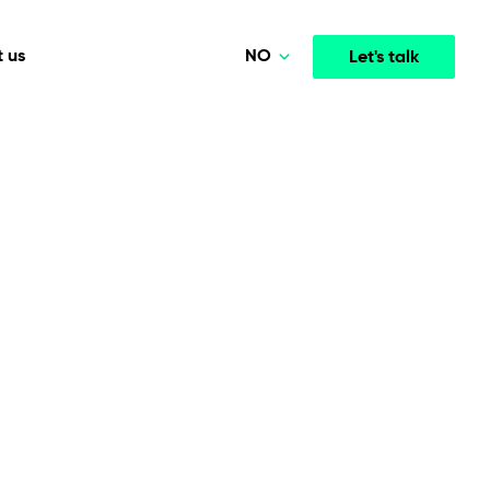
NO
 us
Let's talk
Polski
Deutsch
Media & Entertainment
INTELLIGENCE
COOPERATION MODELS
English
mployee
High-performance streaming and media platforms
opment
Agile Project Management
that drive engagement.
Norsk