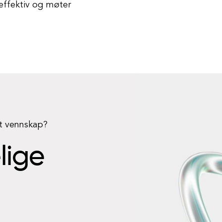
 effektiv og møter
rt vennskap?
elige