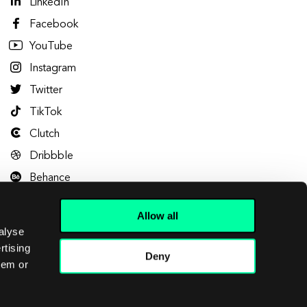
LinkedIn
Facebook
YouTube
Instagram
Twitter
TikTok
Clutch
Dribbble
Behance
Allow all
alyse
rtising
Deny
hem or