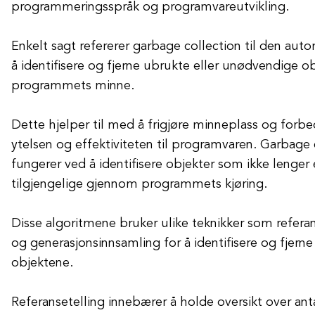
programmeringsspråk og programvareutvikling.
Enkelt sagt refererer garbage collection til den au
å identifisere og fjerne ubrukte eller unødvendige ob
programmets minne.
Dette hjelper til med å frigjøre minneplass og forb
ytelsen og effektiviteten til programvaren. Garbage 
fungerer ved å identifisere objekter som ikke lenger e
tilgjengelige gjennom programmets kjøring.
Disse algoritmene bruker ulike teknikker som referan
og generasjonsinnsamling for å identifisere og fjerne
objektene.
Referansetelling innebærer å holde oversikt over antal