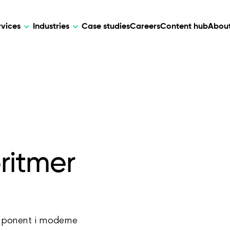
rvices
Industries
Case studies
Careers
Content hub
About
HR Tech
DEVELOPMENT
ARTIFICIAL 
lutions for patient care, data
AI-driven HR tech for automation, e
Web Development
AI Devel
elehealth.
experience, and business growth.
Mobile Development
Webflow Development
ritmer
omponent i moderne