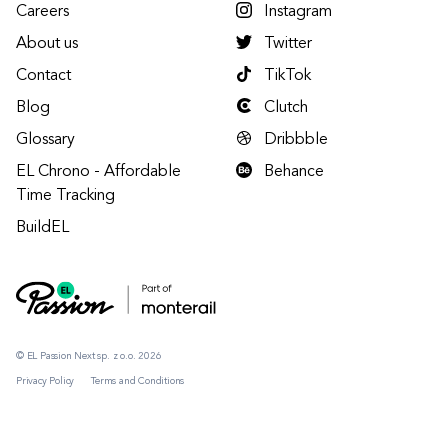
Careers
Instagram
About us
Twitter
Contact
TikTok
Blog
Clutch
Glossary
Dribbble
EL Chrono - Affordable
Behance
Time Tracking
BuildEL
© EL Passion Next sp. z o.o. 2026
Privacy Policy
Terms and Conditions