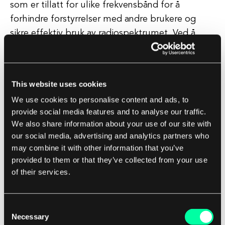
som er tillatt for ulike frekvensbånd for å
forhindre forstyrrelser med andre brukere og
sikre effektiv bruk av radiospektrumet. Ved å
forsiktig administrere EIRP-nivåene kan kundene
sikre at systemene deres opererer innenfor disse
grensene og unngå potensielle bøter eller
This website uses cookies
forstyrrelser i tjenestene deres.
We use cookies to personalise content and ads, to
provide social media features and to analyse our traffic.
I tillegg til å forbedre nettverksytelse og
We also share information about your use of our site with
overholdelse av reguleringer, kan forståelse av
our social media, advertising and analytics partners who
EIRP også føre til kostnadsbesparelser for
may combine it with other information that you’ve
kundene. Ved å optimalisere EIRP-nivåene kan
provided to them or that they’ve collected from your use
of their services.
kundene redusere antallet antenner og
tilgangspunkter som trengs for å dekke et
spesifikt område, noe som resulterer i lavere
Consent
utstyr- og installasjonskostnader. Dette kan være
Necessary
Selection