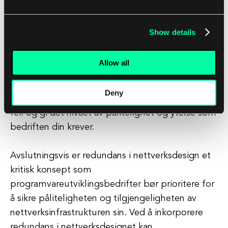
ønsker å forbedre påliteligheten og
tilgjengeligheten av nettverksinfrastrukturen din,
Show details
vurder å samarbeide med et profesjonelt
nettverksdesign- og implementeringsfirma som
Allow all
spesialiserer seg på redundans. Ved å samarbeide
med eksperter på nettverksdesign kan du sikre at
Deny
nettverket ditt er bygget for å tåle potensielle
feil og gi det nivået av pålitelighet og ytelse som
bedriften din krever.
Avslutningsvis er redundans i nettverksdesign et
kritisk konsept som
programvareutviklingsbedrifter bør prioritere for
å sikre påliteligheten og tilgjengeligheten av
nettverksinfrastrukturen sin. Ved å inkorporere
redundans i nettverksdesignet kan