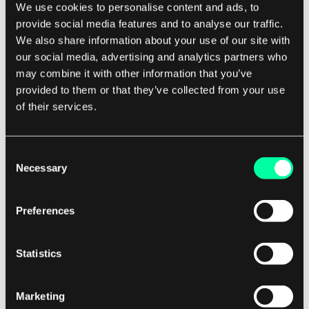
We use cookies to personalise content and ads, to
lokasjoner, kan selskaper sikre at dataene og
provide social media features and to analyse our traffic.
applikasjonene deres forblir tilgjengelige selv i
We also share information about your use of our site with
tilfelle en katastrofal feil på ett sted.
our social media, advertising and analytics partners who
may combine it with other information that you’ve
provided to them or that they’ve collected from your use
Alt i alt er redundans en avgjørende komponent i
of their services.
nettverksdesign for
programvareutviklingsbedrifter, som bidrar til å
sikre påliteligheten og tilgjengeligheten av
Consent
Necessary
Selection
nettverksinfrastrukturen deres. Ved å inkorporere
redundans i nettverksdesignet kan
Preferences
programvareutviklingsbedrifter minimere risikoen
for nedetid, beskytte kritiske data og
applikasjoner, og til slutt støtte suksessen til
Statistics
bedriften deres.
Marketing
Hvis du er en programvareutviklingsbedrift som