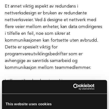
Et annet viktig aspekt av redundans i
nettverksdesign er bruken av redundante
nettverksveier. Ved å designe et nettverk med
flere veier mellom enheter, kan data omdirigeres
i tilfelle en feil, noe som sikrer at
kommunikasjonen kan fortsette uten avbrudd.
Dette er spesielt viktig for
programvareutviklingsbedrifter som er
avhengige av sanntids samarbeid og
kommunikasjon mellom teammedlemmer.
I tillegg til redundans i maskinvare og
nettverksveier kan
programvareutviklingsbedrifter også dra nytte av
redundans på datasenter-nivå. Ved å bruke
This website uses cookies
redundante datasentre i geografisk forskjellige