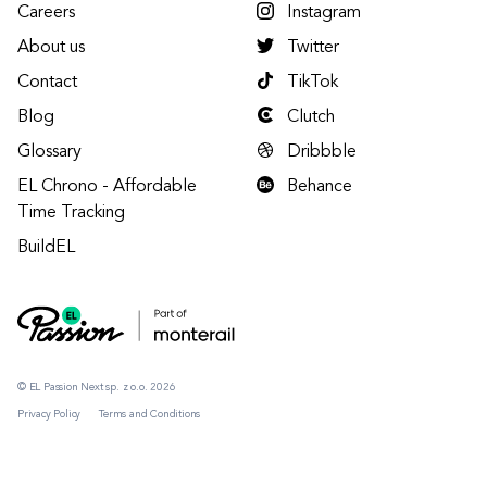
Careers
Instagram
About us
Twitter
Contact
TikTok
Blog
Clutch
Glossary
Dribbble
EL Chrono - Affordable
Behance
Time Tracking
BuildEL
© EL Passion Next sp. z o.o. 2026
Privacy Policy
Terms and Conditions