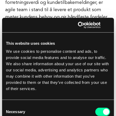
forretningsverdi og kundetilbakemeldinger, er
agile team i stand til å levere et produkt som
møter kundens behov og gir håndfaste fordeler.
Denne kundesentriske tilnærmingen sikrer at det
endelige produktet ikke bare er teknisk solid,
men også er i samsvar med kundens
This website uses cookies
overordnede forretningsmål.
We use cookies to personalise content and ads, to
provide social media features and to analyse our traffic.
I tillegg til disse fordelene, fremmer agile også
We also share information about your use of our site with
åpenhet og synlighet gjennom hele prosjektet.
our social media, advertising and analytics partners who
Med regelmessige fremdriftsoppdateringer og
may combine it with other information that you’ve
demonstrasjoner, får kundene se prosjektets
provided to them or that they’ve collected from your use
of their services.
utvikling i sanntid og gi tilbakemelding tidlig.
Dette nivået av åpenhet bidrar til å bygge tillit
og selvtillit mellom klienten og utviklingsteamet,
Consent
noe som fører til et mer vellykket og
Necessary
Selection