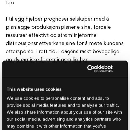
tap.
I tillegg hjelper prognoser selskaper med å
planlegge produksjonsplanene sine, fordele
ressurser effektivt og strømlinjeforme
distribusjonsnettverkene sine for å møte kundens
etterspørsel i rett tid. I dagens raskt bevegelige
og dynamiske forretningsmiljø har
logistikkprognoser blitt stadig viktigere for
selskaper som ønsker å ligge foran
konkurrentene og tilpasse seg endrede
This website uses cookies
markedsforhold.
We use cookies to personalise content and ads, to
provide social media features and to analyse our traffic.
Med hjelp av avanserte dataanalyseverktøy og
We also share information about your use of our site with
teknologier kan bedrifter generere mer nøyaktige
our social media, advertising and analytics partners who
prognoser, identifisere potensielle risikoer og
may combine it with other information that you’ve