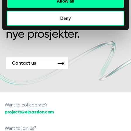
Allow all
vennskap?
Deny
Vi er tilgjengelige for
nye prosjekter.
Contact us
Want to collaborate?
projects@elpassion.com
Want to join us?