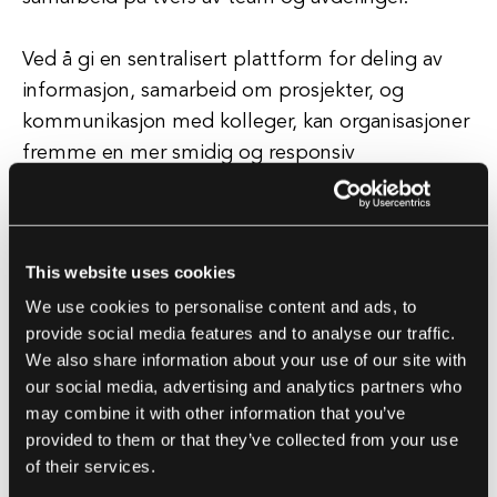
Ved å gi en sentralisert plattform for deling av
informasjon, samarbeid om prosjekter, og
kommunikasjon med kolleger, kan organisasjoner
fremme en mer smidig og responsiv
arbeidskultur. Videre muliggjør et smart digitalt
arbeidsplass at organisasjoner kan automatisere
rutineoppgaver og prosesser, noe som frigjør
This website uses cookies
ansatte til å fokusere på mer strategiske og
We use cookies to personalise content and ads, to
verdiskapende aktiviteter.
provide social media features and to analyse our traffic.
We also share information about your use of our site with
Dette forbedrer ikke bare produktiviteten og
our social media, advertising and analytics partners who
effektiviteten, men øker også ansattes tilfredshet
may combine it with other information that you’ve
og engasjement. Alt i alt er et smart digitalt
provided to them or that they’ve collected from your use
arbeidsplass essensielt for organisasjoner som
of their services.
ønsker å forbli konkurransedyktige i dagens raske