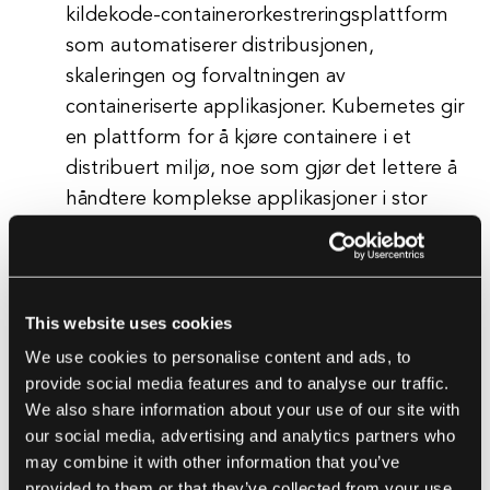
kildekode-containerorkestreringsplattform
som automatiserer distribusjonen,
skaleringen og forvaltningen av
containeriserte applikasjoner. Kubernetes gir
en plattform for å kjøre containere i et
distribuert miljø, noe som gjør det lettere å
håndtere komplekse applikasjoner i stor
skala. Ved å automatisere distribusjonen og
skaleringen av applikasjoner kan team
forbedre påliteligheten og effektiviteten av
programvareleveransen sin.
This website uses cookies
Git:
Git er et versjonskontrollsystem som lar
We use cookies to personalise content and ads, to
team samarbeide om kode og spore
provide social media features and to analyse our traffic.
We also share information about your use of our site with
endringer over tid. Ved å bruke Git kan team
our social media, advertising and analytics partners who
automatisere prosessen med å håndtere
may combine it with other information that you’ve
kodeendringer, noe som gjør at utviklere kan
provided to them or that they’ve collected from your use