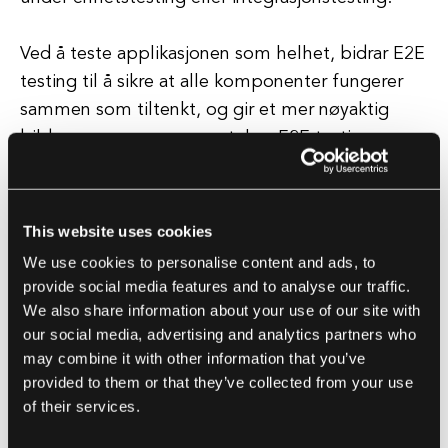
Ved å teste applikasjonen som helhet, bidrar E2E
testing til å sikre at alle komponenter fungerer
sammen som tiltenkt, og gir et mer nøyaktig
bilde av programvarens ytelse. E2E testing
utføres vanligvis med bruk av automatiserte
testverktøy, som kan bidra til å strømlinjeforme
testprosessen og forbedre effektiviteten.
This website uses cookies
We use cookies to personalise content and ads, to
Ved å automatisere testprosessen kan
provide social media features and to analyse our traffic.
programvareutviklingsteam raskt identifisere og
We also share information about your use of our site with
løse eventuelle problemer, noe som reduserer
our social media, advertising and analytics partners who
may combine it with other information that you’ve
tiden og ressursene som kreves for testing. Alt i
provided to them or that they’ve collected from your use
alt er E2E testing en kritisk komponent i
of their services.
programvareutviklingsprosessen, og bidrar til å
sikre kvaliteten og påliteligheten til det endelige