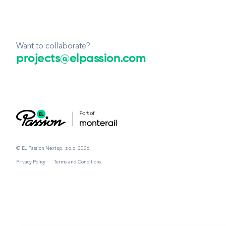
Want to collaborate?
projects@elpassion.com
© EL Passion Next sp. z o.o. 2026
Privacy Policy
Terms and Conditions