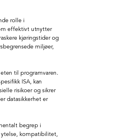
nde rolle i
m effektivt utnytter
raskere kjøringstider og
ursbegrensede miljøer,
heten til programvaren.
pesifikk ISA, kan
lle risikoer og sikrer
der datasikkerhet er
amentalt begrep i
ytelse, kompatibilitet,