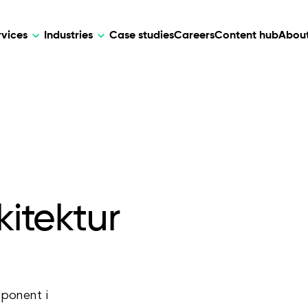
rvices
Industries
Case studies
Careers
Content hub
About
HR Tech
DEVELOPMENT
ARTIFICIAL 
lutions for patient care, data
AI-driven HR tech for automation, e
Web Development
AI Devel
elehealth.
experience, and business growth.
Mobile Development
Webflow Development
kitektur
mponent i