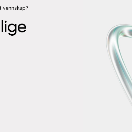
rt vennskap?
elige