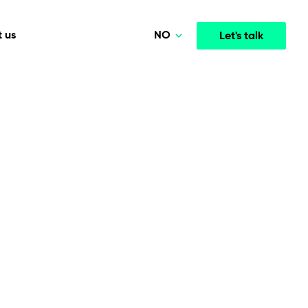
NO
 us
Let's talk
Polski
Deutsch
Media & Entertainment
INTELLIGENCE
COOPERATION MODELS
English
mployee
High-performance streaming and media platforms
opment
Agile Project Management
that drive engagement.
Norsk