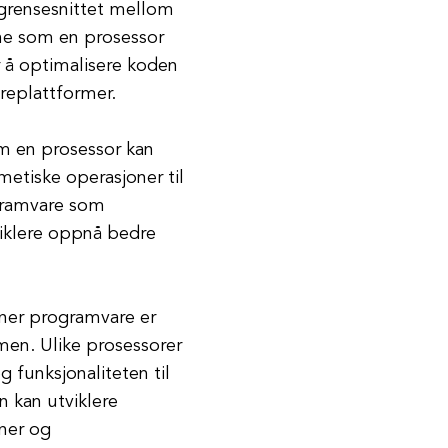
grensesnittet mellom
ne som en prosessor
or å optimalisere koden
areplattformer.
om en prosessor kan
tmetiske operasjoner til
ogramvare som
viklere oppnå bedre
gner programvare er
men. Ulike prosessorer
g funksjonaliteten til
n kan utviklere
oner og