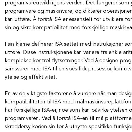
programvareutviklingens verden. Det fungerer som 
programvare og maskinvare, og dikterer operasjone
kan utføre. Å forstå ISA er essensielt for utviklere f
sin og sikre kompatibilitet med forskjellige maskinv
I sin kjerne definerer ISA settet med instruksjoner s
utføre. Disse instruksjonene kan variere fra enkle ari
komplekse kontrollflytsetninger. Ved å designe pr
samsvarer med ISA til en spesifikk prosessor, kan ut
ytelse og effektivitet.
En av de viktigste faktorene å vurdere når man desi
kompatibiliteten til ISA med målmaskinvareplattfor
har forskjellige ISA-er, noe som kan påvirke ytelsen o
programvaren. Ved å forstå ISA-en til målplattforme
skreddersy koden sin for å utnytte spesifikke funksj