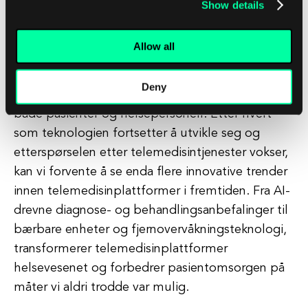
Show details
omfattende omsorg til pasienter.
Allow all
Generelt revolusjonerer telemedisinplattformer
måten helsetjenester leveres på, noe som gjør
Deny
det mer praktisk, tilgjengelig og effektivt for
både pasienter og helsepersonell. Etter hvert
som teknologien fortsetter å utvikle seg og
etterspørselen etter telemedisintjenester vokser,
kan vi forvente å se enda flere innovative trender
innen telemedisinplattformer i fremtiden. Fra AI-
drevne diagnose- og behandlingsanbefalinger til
bærbare enheter og fjernovervåkningsteknologi,
transformerer telemedisinplattformer
helsevesenet og forbedrer pasientomsorgen på
måter vi aldri trodde var mulig.