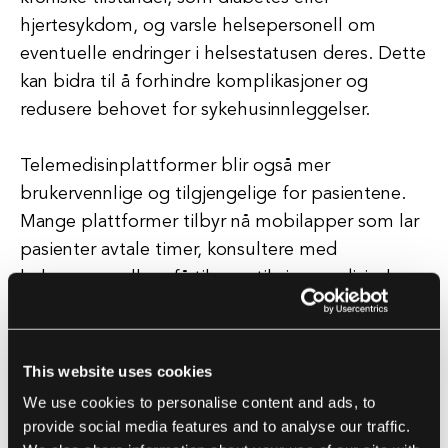
hjertesykdom, og varsle helsepersonell om
eventuelle endringer i helsestatusen deres. Dette
kan bidra til å forhindre komplikasjoner og
redusere behovet for sykehusinnleggelser.
Telemedisinplattformer blir også mer
brukervennlige og tilgjengelige for pasientene.
Mange plattformer tilbyr nå mobilapper som lar
pasienter avtale timer, konsultere med
helsepersonell og få tilgang til sine medisinske
journaler fra smarttelefoner eller nettbrett.
Videokonsultasjoner blir også mer vanlige, slik at
pasienter kan motta medisinsk rådgivning og
This website uses cookies
behandling fra komforten av sine egne hjem.
We use cookies to personalise content and ads, to
Disse fremskrittene innen telemedisinteknologi
provide social media features and to analyse our traffic.
gjør helsetjenester mer praktiske og tilgjengelige