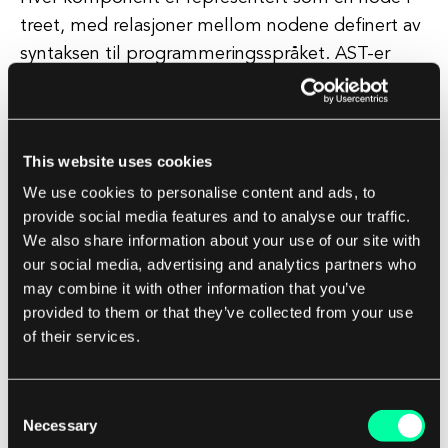
treet, med relasjoner mellom nodene definert av
syntaksen til programmeringsspråket. AST-er
brukes ofte i kompilatorer og andre verktøy som
trenger å analysere eller transformere kildekode.
This website uses cookies
De gir en strukturert måte å navigere og
We use cookies to personalise content and ads, to
manipulere kode på, noe som gjør det lettere å
provide social media features and to analyse our traffic.
utføre oppgaver som optimalisering,
We also share information about your use of our site with
kodegenerering og statisk analyse. Alt i alt er et
our social media, advertising and analytics partners who
abstrakt syntakstre et kraftig verktøy for å forstå
may combine it with other information that you’ve
og arbeide med kode på en mer abstrakt og
provided to them or that they’ve collected from your use
strukturert måte.
of their services.
Det hjelper utviklere og verktøy med å forstå
Consent
komplekse kodebaser og gjør det mulig for dem
Necessary
Selection
å utføre et bredt spekter av oppgaver effektivt