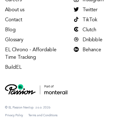
Careers
Instagram
About us
Twitter
Contact
TikTok
Blog
Clutch
Glossary
Dribbble
EL Chrono - Affordable
Behance
Time Tracking
BuildEL
© EL Passion Next sp. z o.o. 2026
Privacy Policy
Terms and Conditions